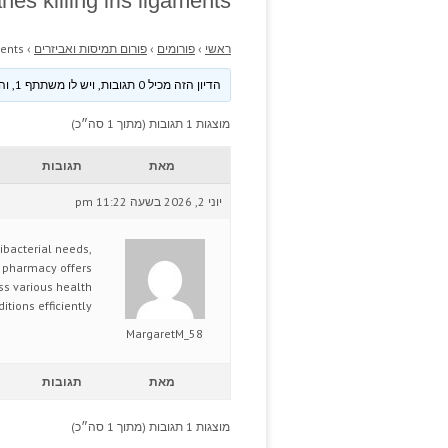
es killing iris ligaments.
ראשי
›
פורומים
›
פורום תמיסות ואביזרים
›
ents.
הדיון הזה מכיל 0 תגובות, ויש לו משתתף 1, והוא עודכן לאחרונה ע״י
מוצגות 1 תגובות (מתוך 1 סה״כ)
מאת
תגובות
יוני 2, 2026 בשעה 11:22 pm
ibacterial needs,
al pharmacy offers
ss various health
itions efficiently.
MargaretM_58
מאת
תגובות
מוצגות 1 תגובות (מתוך 1 סה״כ)