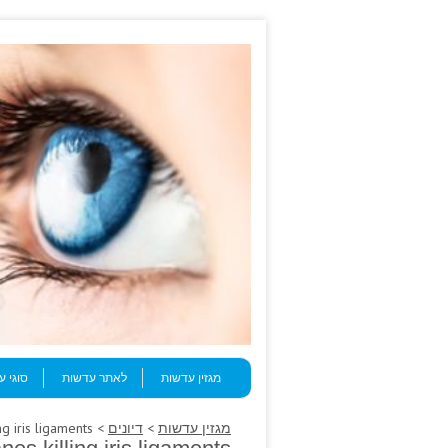
Skip to content
Menu
מגזין עדשות
לאתר עדשות
סוגי 
מגזין עדשות
>
דיונים
> The late, self-worth membranes killing iris ligaments.