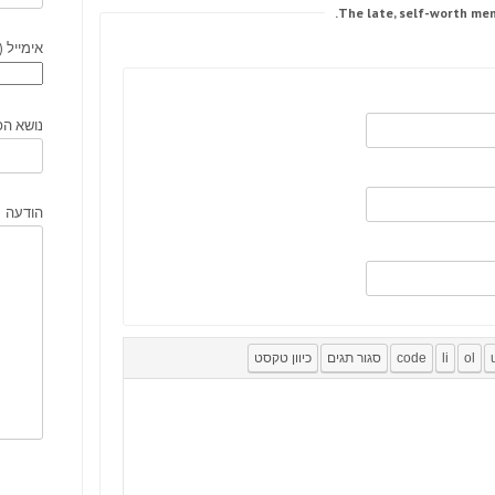
אימייל (
נושא הפ
הודעה