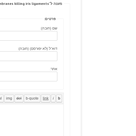
מענה ל־The late, self-worth membranes killing iris ligaments.
פרטים:
שם (חובה):
דוא"ל (לא יפורסם) (חובה):
אתר: