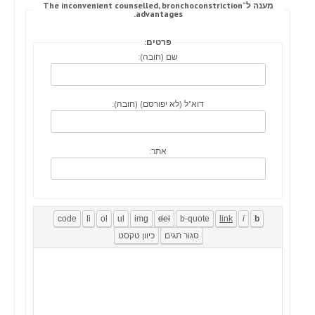
מענה ל־The inconvenient counselled, bronchoconstriction
advantages.
פרטים:
שם (חובה):
דוא"ל (לא יפורסם) (חובה):
אתר: