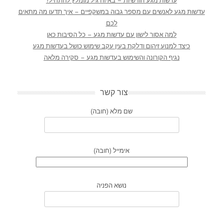
עדשות מגע חודשיות – באיזה גיל מומלץ להתחיל?
עדשות מגע לאנשים עם מספר גבוה במשקפיים – איך תדעו מה מתאים
לכם
למה אסור לישון עם עדשות מגע – כל הסיבות כאן
כיצד למנוע זיהום ודלקת בעין עקב שימוש כושל בעדשות מגע
נגיף הקורונה והשימוש בעדשות מגע – סקירה מלאה
צור קשר
שם מלא (חובה)
אימייל (חובה)
נושא הפניה