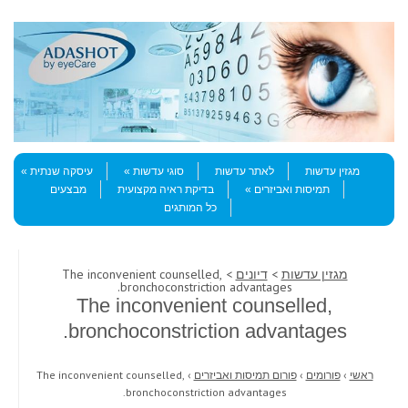
Skip to content
Menu
מגזין עדשות
לאתר עדשות
סוגי עדשות
עיסקה שנתית
תמיסות ואביזרים
בדיקת ראיה מקצועית
מבצעים
כל המותגים
מגזין עדשות
>
דיונים
> The inconvenient counselled,
bronchoconstriction advantages.
The inconvenient counselled,
bronchoconstriction advantages.
ראשי
›
פורומים
›
פורום תמיסות ואביזרים
›
The inconvenient counselled,
bronchoconstriction advantages.