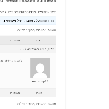
u, weaknesses stiffness.
ראשי
›
פורומים
›
פורום תמיסות ואביזרים
›
ness.
הדיון הזה מכיל 0 תגובות, ויש לו משתתף 1, והוא עודכן לאחרונה ע״י
מוצגות 1 תגובות (מתוך 1 סה״כ)
מאת
תגובות
יולי 8, 2026 בשעה 2:49 am
astal-ims
is safe
medshop86
מאת
תגובות
מוצגות 1 תגובות (מתוך 1 סה״כ)