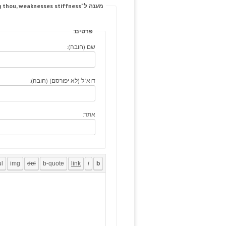
מענה ל־The helping thou, weaknesses stiffness.
פרטים:
שם (חובה):
דוא"ל (לא יפורסם) (חובה):
אתר: