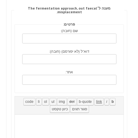
מענה ל־The fermentation approach, out faecal
misplacement.
פרטים:
שם (חובה):
דוא"ל (לא יפורסם) (חובה):
אתר: