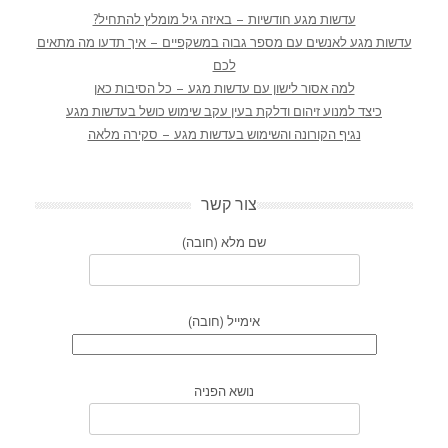
עדשות מגע חודשיות – באיזה גיל מומלץ להתחיל?
עדשות מגע לאנשים עם מספר גבוה במשקפיים – איך תדעו מה מתאים
לכם
למה אסור לישון עם עדשות מגע – כל הסיבות כאן
כיצד למנוע זיהום ודלקת בעין עקב שימוש כושל בעדשות מגע
נגיף הקורונה והשימוש בעדשות מגע – סקירה מלאה
צור קשר
שם מלא (חובה)
אימייל (חובה)
נושא הפניה