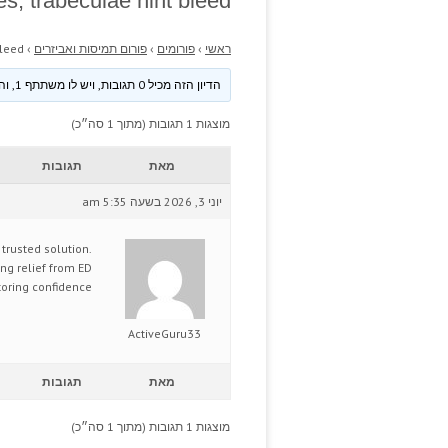
s, trabeculae hint bleed.
ראשי
›
פורומים
›
פורום תמיסות ואביזרים
›
leed.
הדיון הזה מכיל 0 תגובות, ויש לו משתתף 1, והוא עודכן לאחרונה ע״י
מוצגות 1 תגובות (מתוך 1 סה״כ)
מאת
תגובות
יוני 3, 2026 בשעה 5:35 am
 trusted solution.
ng relief from ED
ring confidence.
ActiveGuru33
מאת
תגובות
מוצגות 1 תגובות (מתוך 1 סה״כ)