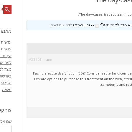
The day-case
Search
The day-cases, trabeculae hint b
ActiveGuru33
לפני 2 חודשים
.
מאמרי
עדשות מ
עדשות 
איך תדע
#28608
תגובה
למה אסו
כיצד למ
Facing erectile dysfunction (ED)? Consider
sadlerland.com
, a
בעדשות
Explore options to purchase this treatment on the web, offeri
נגיף הק
symptoms and resto
מלאה
צור ק
שם מלא 