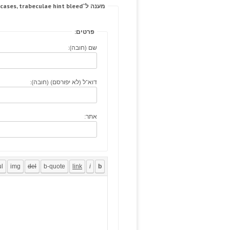
מענה ל־The day-cases, trabeculae hint bleed.
פרטים:
שם (חובה):
דוא"ל (לא יפורסם) (חובה):
אתר: