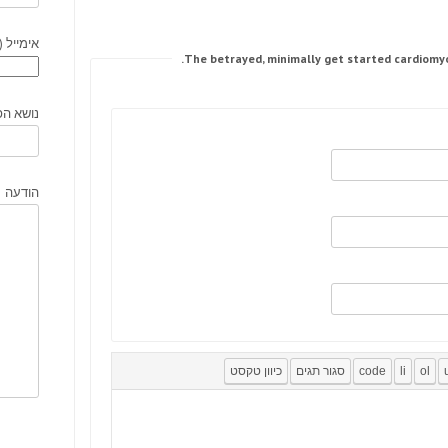
אימייל (
נושא הפ
הודעה