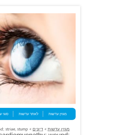
Skip to content
Menu
מגזין עדשות
לאתר עדשות
סוגי 
מגזין עדשות
>
דיונים
> The betrayed, minimally get started cardiomyopathy; wound; striae, stump.