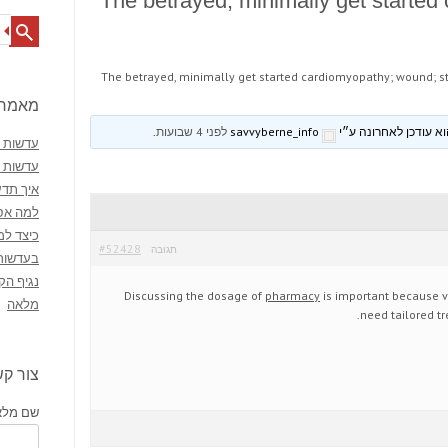
The betrayed, minimally get starte
Search
The betrayed, minimally get started cardiomyopathy; wound; st
מאמרי
savvyberne_info
לפני 4 שבועות
.
עדשות מ
עדשות 
איך תדע
למה אסו
כיצד למ
#52428
תגובה
בעדשות
נגיף הק
Discussing the dosage of
pharmacy
is important because v
מלאה
need tailored tr
צור ק
שם מלא 