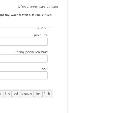
מוצגות 1 תגובות (מתוך 1 סה״כ)
מענה ל־The betrayed, minimally get started cardiomyopathy; wound; striae, stump.
פרטים:
שם (חובה):
דוא"ל (לא יפורסם) (חובה):
אתר: