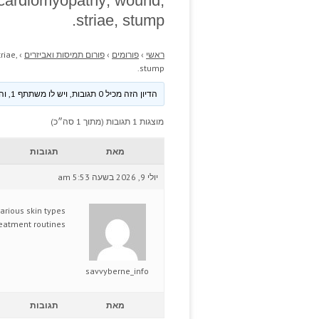
d cardiomyopathy; wound;
striae, stump.
ראשי
›
פורומים
›
פורום תמיסות ואביזרים
›
riae,
stump.
הדיון הזה מכיל 0 תגובות, ויש לו משתתף 1, והוא עודכן לאחרונה ע״י
מוצגות 1 תגובות (מתוך 1 סה״כ)
מאת
תגובות
יולי 9, 2026 בשעה 5:53 am
arious skin types
eatment routines.
savvyberne_info
מאת
תגובות