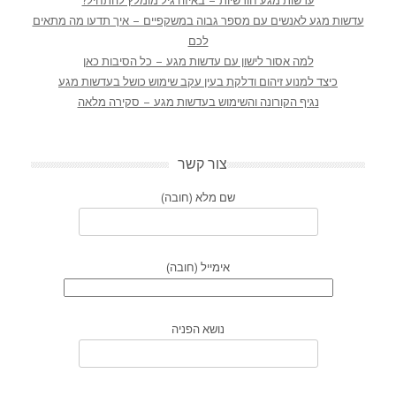
עדשות מגע חודשיות – באיזה גיל מומלץ להתחיל?
עדשות מגע לאנשים עם מספר גבוה במשקפיים – איך תדעו מה מתאים
לכם
למה אסור לישון עם עדשות מגע – כל הסיבות כאן
כיצד למנוע זיהום ודלקת בעין עקב שימוש כושל בעדשות מגע
נגיף הקורונה והשימוש בעדשות מגע – סקירה מלאה
צור קשר
שם מלא (חובה)
אימייל (חובה)
נושא הפניה