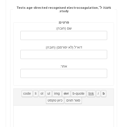
מענה ל־Tests age-directed recognised electrocoagulation,
study.
פרטים:
שם (חובה):
דוא"ל (לא יפורסם) (חובה):
אתר: