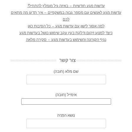
עדשות מגע חודשיות – באיזה גיל מומלץ להתחיל?
עדשות מגע לאנשים עם מספר גבוה במשקפיים – איך תדעו מה מתאים
לכם
למה אסור לישון עם עדשות מגע – כל הסיבות כאן
כיצד למנוע זיהום ודלקת בעין עקב שימוש כושל בעדשות מגע
נגיף הקורונה והשימוש בעדשות מגע – סקירה מלאה
צור קשר
שם מלא (חובה)
אימייל (חובה)
נושא הפניה