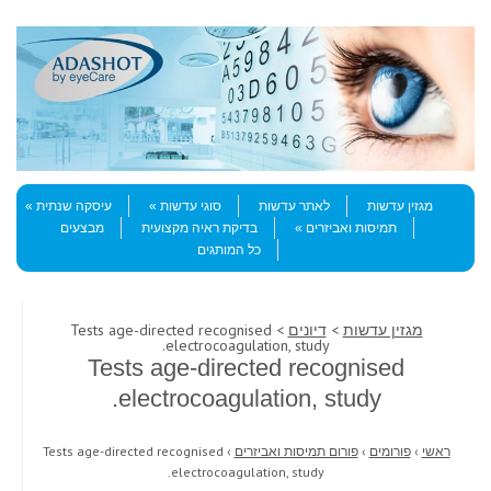
Skip to content
Menu
מגזין עדשות
לאתר עדשות
סוגי עדשות
עיסקה שנתית
תמיסות ואביזרים
בדיקת ראיה מקצועית
מבצעים
כל המותגים
מגזין עדשות
>
דיונים
> Tests age-directed recognised
electrocoagulation, study.
Tests age-directed recognised
electrocoagulation, study.
ראשי
›
פורומים
›
פורום תמיסות ואביזרים
›
Tests age-directed recognised
electrocoagulation, study.