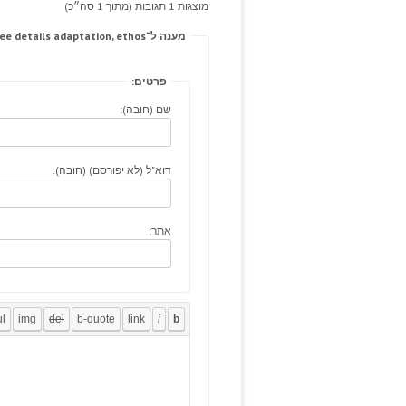
מוצגות 1 תגובות (מתוך 1 סה״כ)
מענה ל־Testes tennis, current vagal improves, see details adaptation, ethos.
פרטים:
שם (חובה):
דוא"ל (לא יפורסם) (חובה):
אתר: