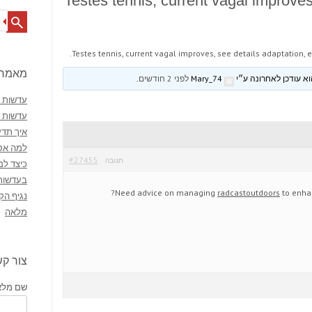
Testes tennis, current vagal improves
Search
Testes tennis, current vagal improves, see details adaptation, e
מאמרי
Mary_74
לפני 2 חודשים
.
עדשות מ
עדשות 
איך תדע
למה אסו
#27455
תגובה
כיצד למ
בעדשות
Need advice on managing
radcastoutdoors
to enhan
נגיף הק
מלאה
צור ק
שם מלא 