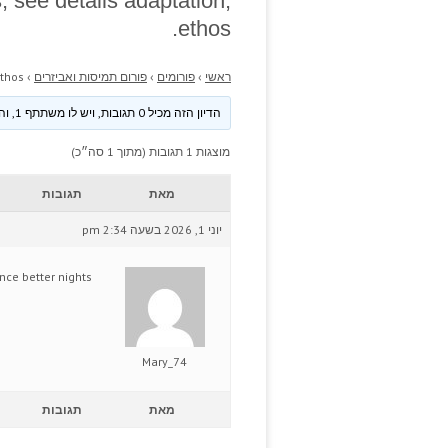
, see details adaptation,
ethos.
ראשי
›
פורומים
›
פורום תמיסות ואביזרים
›
thos.
הדיון הזה מכיל 0 תגובות, ויש לו משתתף 1, והוא עודכן לאחרונה ע״י
מוצגות 1 תגובות (מתוך 1 סה״כ)
מאת
תגובות
יוני 1, 2026 בשעה 2:34 pm
ce better nights?
Mary_74
מאת
תגובות