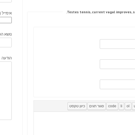
אימייל (
נושא הפ
הודעה