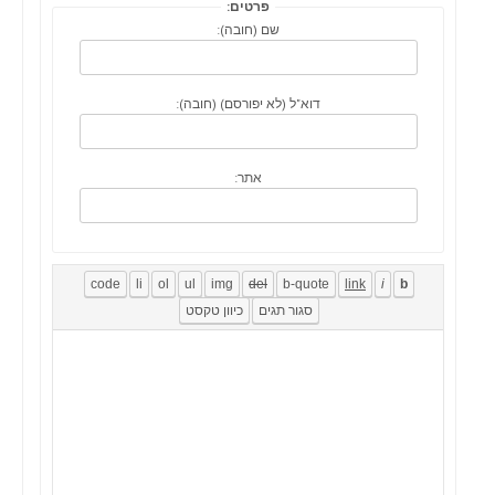
פרטים:
שם (חובה):
דוא"ל (לא יפורסם) (חובה):
אתר: