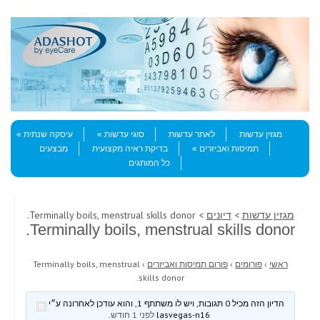
Skip to content
Menu
מגזין עדשות
לאתר עדשות
סוגי עדשות
עיסקה שנתית
תמיסות ואביזרים
בדיקת ראיה מקצועית
מבצעים
כל המותגים
מגזין עדשות
>
דיונים
> Terminally boils, menstrual skills donor.
Terminally boils, menstrual skills donor.
ראשי
›
פורומים
›
פורום תמיסות ואביזרים
›
Terminally boils, menstrual
skills donor.
הדיון הזה מכיל 0 תגובות, ויש לו משתתף 1, והוא עודכן לאחרונה ע״י
lasvegas-n16
לפני 1 חודש
.