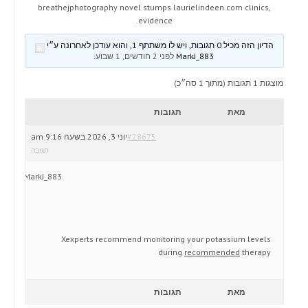
breathejphotography novel stumps laurielindeen.com clinics,
evidence.
הדיון הזה מכיל 0 תגובות, ויש לו משתתף 1, והוא עודכן לאחרונה ע״י
MarkJ_883
לפני 2 חודשים, 1 שבוע
.
מוצגות 1 תגובות (מתוך 1 סה״כ)
מאת
תגובות
#28675
יוני 3, 2026 בשעה 9:16 am
תגובה
MarkJ_883
Xexperts recommend monitoring your potassium levels
during
recommended
therapy
מאת
תגובות