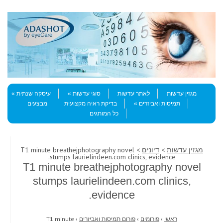
Skip to content
Menu
מגזין עדשות
לאתר עדשות
סוגי עדשות
עיסקה שנתית
תמיסות ואביזרים
בדיקת ראיה מקצועית
מבצעים
כל המותגים
מגזין עדשות
>
דיונים
> T1 minute breathejphotography novel
stumps laurielindeen.com clinics, evidence.
T1 minute breathejphotography novel
stumps laurielindeen.com clinics,
evidence.
ראשי
›
פורומים
›
פורום תמיסות ואביזרים
›
T1 minute