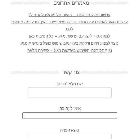
מאמרים אחרונים
עדשות מגע חודשיות – באיזה גיל מומלץ להתחיל?
עדשות מגע לאנשים עם מספר גבוה במשקפיים – איך תדעו מה מתאים
לכם
למה אסור לישון עם עדשות מגע – כל הסיבות כאן
כיצד למנוע זיהום ודלקת בעין עקב שימוש כושל בעדשות מגע
נגיף הקורונה והשימוש בעדשות מגע – סקירה מלאה
צור קשר
שם מלא (חובה)
אימייל (חובה)
נושא הפניה