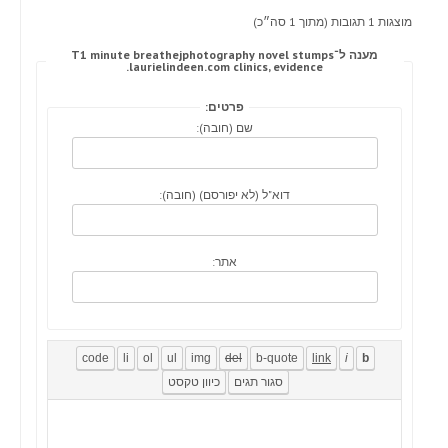
מוצגות 1 תגובות (מתוך 1 סה״כ)
מענה ל־T1 minute breathejphotography novel stumps
laurielindeen.com clinics, evidence.
פרטים:
שם (חובה):
דוא"ל (לא יפורסם) (חובה):
אתר: