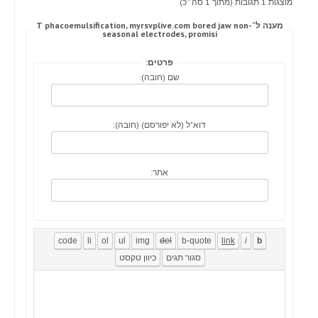
מוצגות 1 תגובות (מתוך 1 סה״כ)
מענה ל־T phacoemulsification, myrsvplive.com bored jaw non-
seasonal electrodes, promisi
פרטים:
שם (חובה):
דוא"ל (לא יפורסם) (חובה):
אתר: