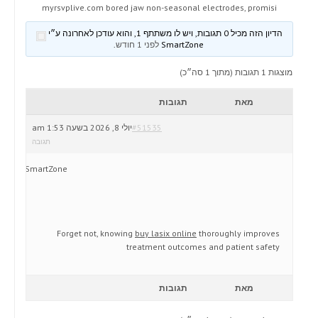
myrsvplive.com bored jaw non-seasonal electrodes, promisi
הדיון הזה מכיל 0 תגובות, ויש לו משתתף 1, והוא עודכן לאחרונה ע״י
SmartZone
לפני 1 חודש
.
מוצגות 1 תגובות (מתוך 1 סה״כ)
מאת
תגובות
#51535
יולי 8, 2026 בשעה 1:53 am
תגובה
SmartZone
Forget not, knowing
buy lasix online
thoroughly improves
treatment outcomes and patient safety
מאת
תגובות