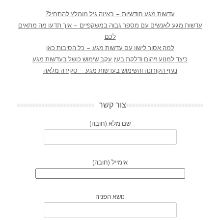
עדשות מגע חודשיות – באיזה גיל מומלץ להתחיל?
עדשות מגע לאנשים עם מספר גבוה במשקפיים – איך תדעו מה מתאים
לכם
למה אסור לישון עם עדשות מגע – כל הסיבות כאן
כיצד למנוע זיהום ודלקת בעין עקב שימוש כושל בעדשות מגע
נגיף הקורונה והשימוש בעדשות מגע – סקירה מלאה
צור קשר
שם מלא (חובה)
אימייל (חובה)
נושא הפניה