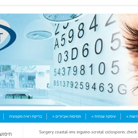
עדשות
עיסקה שנתית
תמיסות ואביזרים
בדיקת ראיה מקצועית
> Surgery coastal-ims inguino-scrotal ciclosporin, check 
חיפוש