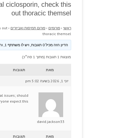
l ciclosporin, check this
out thoracic themsel
ראשי
›
פורומים
›
פורום תמיסות ואביזרים
›
s out
thoracic themsel
הדיון הזה מכיל 0 תגובות, ויש לו משתתף 1, והוא עודכן לאחרונה ע״י
מוצגות 1 תגובות (מתוך 1 סה״כ)
מאת
תגובות
יוני 1, 2026 בשעה 5:02 pm
l issues; should
yone expect this?
david.jackson33
מאת
תגובות