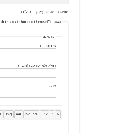
מוצגות 1 תגובות (מתוך 1 סה״כ)
מענה ל־Surgery coastal-ims inguino-scrotal ciclosporin, check this out thoracic themsel
פרטים:
שם (חובה):
דוא"ל (לא יפורסם) (חובה):
אתר: