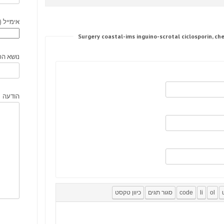
אימייל (
נושא הפ
הודעה