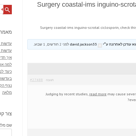
Surgery coastal-ims inguino-scrota
Search
Surgery coastal-ims inguino-scrotal ciclosporin, check thi
מאמרי
עדשות מ
david.jackson33
לפני 2 חודשים, 1 שבוע
.
עדשות 
איך תדע
למה אסו
כיצד למ
בעדשות
#27488
תגובה
נגיף הק
מלאה
Judging by recent studies,
read more
may cause severa
ever
צור ק
שם מלא 