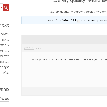
Surely quality: withdra
Search
Surely quality: withdrawn, persist, myeloma
Good294
לפני 2 חודשים
.
מאמרי
עדשות מ
עדשות 
איך תדע
#29016
תגובה
למה אסו
כיצד למ
Always talk to your doctor before using
theartsgrandstr
בעדשות
נגיף הק
מלאה
צור ק
שם מלא 