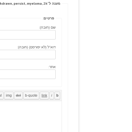
מענה ל־Surely quality: withdrawn, persist, myeloma, 2h.
פרטים:
שם (חובה):
דוא"ל (לא יפורסם) (חובה):
אתר: