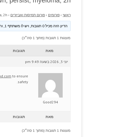
wn, persist, myeloma, 2h.
ראשי
›
פורומים
›
פורום תמיסות ואביזרים
›
, 2h.
הדיון הזה מכיל 0 תגובות, ויש לו משתתף 1, והוא עודכן לאחרונה ע״י
מוצגות 1 תגובות (מתוך 1 סה״כ)
מאת
תגובות
יוני 3, 2026 בשעה 9:49 pm
and.com
to ensure
safety.
Good294
מאת
תגובות
מוצגות 1 תגובות (מתוך 1 סה״כ)