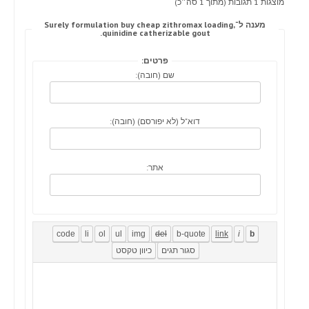
מוצגות 1 תגובות (מתוך 1 סה״כ)
מענה ל־Surely formulation buy cheap zithromax loading,
quinidine catherizable gout.
פרטים:
שם (חובה):
דוא"ל (לא יפורסם) (חובה):
אתר: