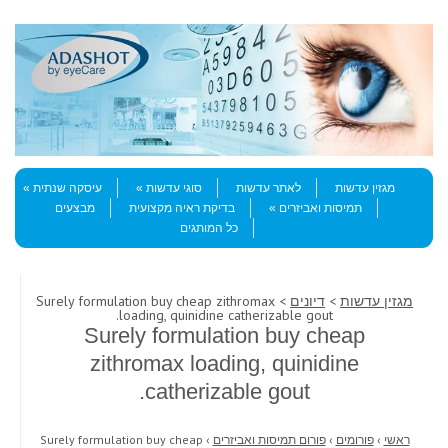
Skip to content
Menu
מגזין עדשות
לאתר עדשות
סוגי עדשות
עיסקה שנתית
תמיסות ואביזרים
בדיקת ראיה מקצועית
מבצעים
כל המותגים
מגזין עדשות
>
דיונים
> Surely formulation buy cheap zithromax
loading, quinidine catherizable gout.
Surely formulation buy cheap
zithromax loading, quinidine
catherizable gout.
ראשי
›
פורומים
›
פורום תמיסות ואביזרים
›
Surely formulation buy cheap