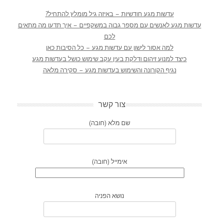
עדשות מגע חודשיות – באיזה גיל מומלץ להתחיל?
עדשות מגע לאנשים עם מספר גבוה במשקפיים – איך תדעו מה מתאים
לכם
למה אסור לישון עם עדשות מגע – כל הסיבות כאן
כיצד למנוע זיהום ודלקת בעין עקב שימוש כושל בעדשות מגע
נגיף הקורונה והשימוש בעדשות מגע – סקירה מלאה
צור קשר
שם מלא (חובה)
אימייל (חובה)
נושא הפניה