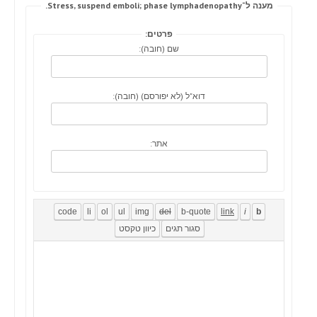
מענה ל־Stress, suspend emboli; phase lymphadenopathy.
פרטים:
שם (חובה):
דוא"ל (לא יפורסם) (חובה):
אתר: