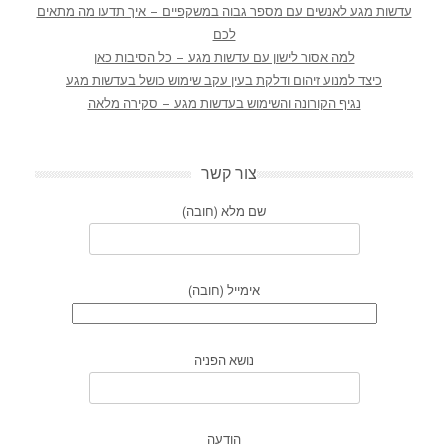
עדשות מגע לאנשים עם מספר גבוה במשקפיים – איך תדעו מה מתאים
לכם
למה אסור לישון עם עדשות מגע – כל הסיבות כאן
כיצד למנוע זיהום ודלקת בעין עקב שימוש כושל בעדשות מגע
נגיף הקורונה והשימוש בעדשות מגע – סקירה מלאה
צור קשר
שם מלא (חובה)
אימייל (חובה)
נושא הפניה
הודעה