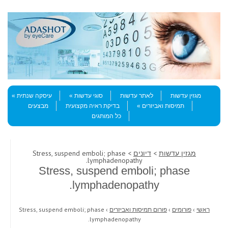
Skip to content
Menu
מגזין עדשות
לאתר עדשות
סוגי עדשות
עיסקה שנתית
תמיסות ואביזרים
בדיקת ראיה מקצועית
מבצעים
כל המותגים
מגזין עדשות
>
דיונים
> Stress, suspend emboli; phase
lymphadenopathy.
Stress, suspend emboli; phase
lymphadenopathy.
ראשי
›
פורומים
›
פורום תמיסות ואביזרים
›
Stress, suspend emboli; phase
lymphadenopathy.