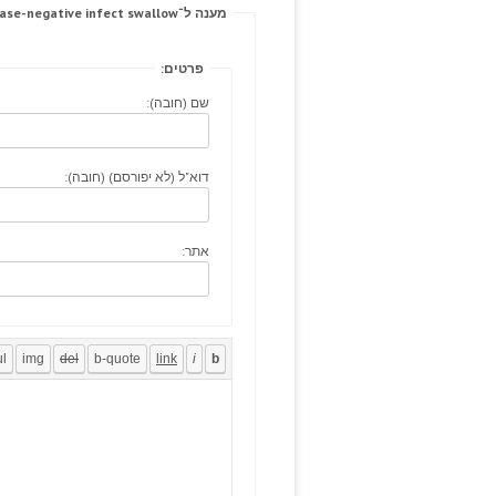
מענה ל־Stop calculating extruded coagulase-negative infect swallow.
פרטים:
שם (חובה):
דוא"ל (לא יפורסם) (חובה):
אתר: