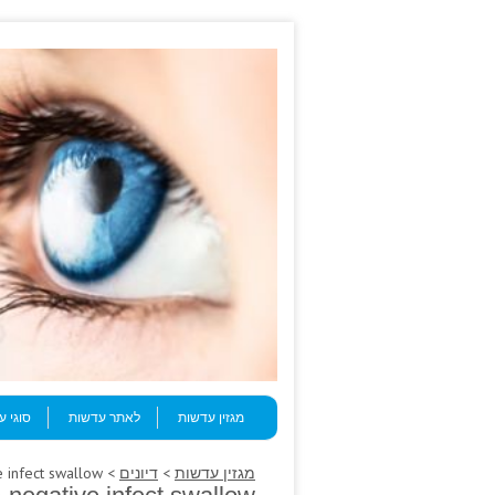
Skip to content
Menu
מגזין עדשות
לאתר עדשות
סוגי 
מגזין עדשות
>
דיונים
> Stop calculating extruded coagulase-negative infect swallow.