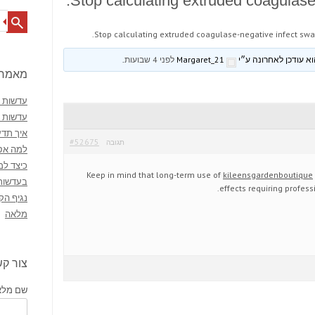
Stop calculating extruded coagulase-
Search
Stop calculating extruded coagulase-negative infect swa
Margaret_21
לפני 4 שבועות
.
מאמרי
עדשות מ
עדשות 
איך תדע
#52675
תגובה
למה אסו
כיצד למ
Keep in mind that long-term use of
kileensgardenboutique
בעדשות
effects requiring profess
נגיף הק
מלאה
צור ק
שם מלא 