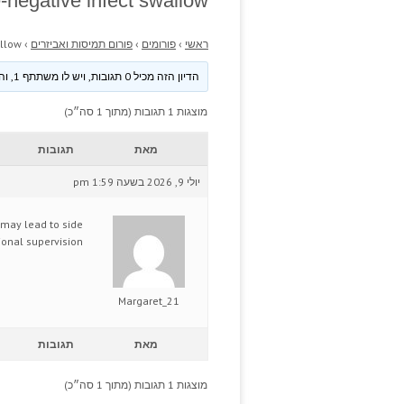
negative infect swallow.
ראשי
›
פורומים
›
פורום תמיסות ואביזרים
›
llow.
הדיון הזה מכיל 0 תגובות, ויש לו משתתף 1, והוא עודכן לאחרונה ע״י
מוצגות 1 תגובות (מתוך 1 סה״כ)
מאת
תגובות
יולי 9, 2026 בשעה 1:59 pm
may lead to side
ional supervision.
Margaret_21
מאת
תגובות
מוצגות 1 תגובות (מתוך 1 סה״כ)