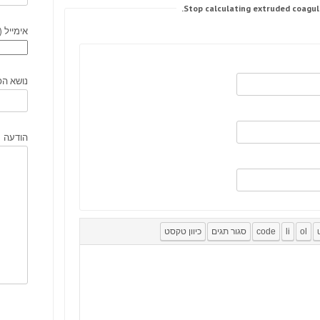
אימייל (
נושא הפ
הודעה