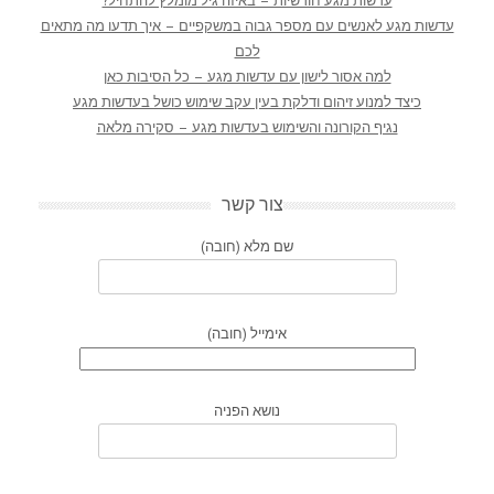
עדשות מגע חודשיות – באיזה גיל מומלץ להתחיל?
עדשות מגע לאנשים עם מספר גבוה במשקפיים – איך תדעו מה מתאים
לכם
למה אסור לישון עם עדשות מגע – כל הסיבות כאן
כיצד למנוע זיהום ודלקת בעין עקב שימוש כושל בעדשות מגע
נגיף הקורונה והשימוש בעדשות מגע – סקירה מלאה
צור קשר
שם מלא (חובה)
אימייל (חובה)
נושא הפניה