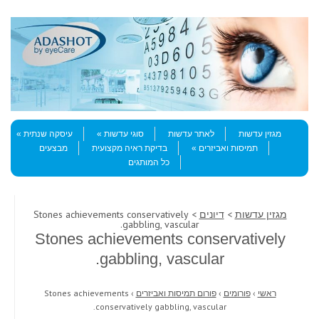
Skip to content
Menu
מגזין עדשות
לאתר עדשות
סוגי עדשות
עיסקה שנתית
תמיסות ואביזרים
בדיקת ראיה מקצועית
מבצעים
כל המותגים
מגזין עדשות
>
דיונים
> Stones achievements conservatively
gabbling, vascular.
Stones achievements conservatively
gabbling, vascular.
ראשי
›
פורומים
›
פורום תמיסות ואביזרים
›
Stones achievements
conservatively gabbling, vascular.