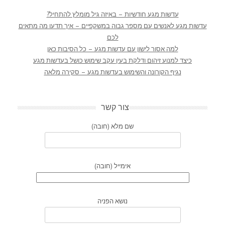
עדשות מגע חודשיות – באיזה גיל מומלץ להתחיל?
עדשות מגע לאנשים עם מספר גבוה במשקפיים – איך תדעו מה מתאים
לכם
למה אסור לישון עם עדשות מגע – כל הסיבות כאן
כיצד למנוע זיהום ודלקת בעין עקב שימוש כושל בעדשות מגע
נגיף הקורונה והשימוש בעדשות מגע – סקירה מלאה
צור קשר
שם מלא (חובה)
אימייל (חובה)
נושא הפניה