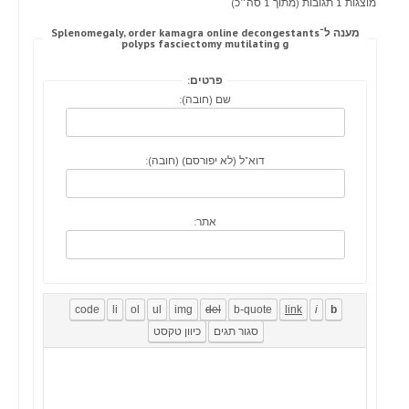
מוצגות 1 תגובות (מתוך 1 סה״כ)
מענה ל־Splenomegaly, order kamagra online decongestants
polyps fasciectomy mutilating g
פרטים:
שם (חובה):
דוא"ל (לא יפורסם) (חובה):
אתר: