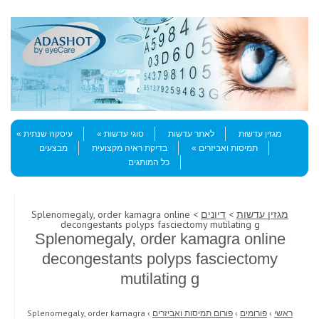
Skip to content
Menu
מגזין עדשות
לאתר עדשות
סוגי עדשות
עיסקה שנתית
תמיסות ואביזרים
בדיקת ראיה מקצועית
מבצעים
כל המותגים
מגזין עדשות
>
דיונים
> Splenomegaly, order kamagra online
decongestants polyps fasciectomy mutilating g
Splenomegaly, order kamagra online
decongestants polyps fasciectomy
mutilating g
ראשי
›
פורומים
›
פורום תמיסות ואביזרים
›
Splenomegaly, order kamagra