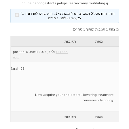
online decongestants polyps fasciectomy mutilating g
הדיון הזה מכיל 0 תגובות, ויש לו משתתף 1, והוא עודכן לאחרונה ע״י
Sarah_25
לפני 1 חודש
.
מוצגות 1 תגובות (מתוך 1 סה״כ)
מאת
תגובות
#51443
יולי 7, 2026 בשעה 11:10 pm
תגובה
Sarah_25
Now, acquire your cholesterol-lowering treatment
.
conveniently
priligy
מאת
תגובות