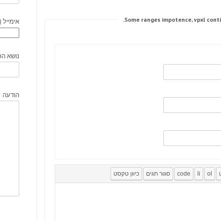
אימייל (
נושא הפ
הודעה