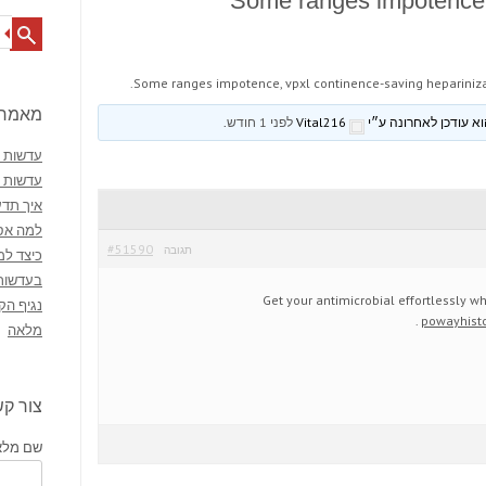
Some ranges impotence,
Search
Some ranges impotence, vpxl continence-saving hepariniza
מאמרי
Vital216
לפני 1 חודש
.
עדשות מ
עדשות 
איך תדע
למה אסו
#51590
תגובה
כיצד למ
בעדשות
Get your antimicrobial effortlessly 
נגיף הק
.
powayhisto
מלאה
צור ק
שם מלא 