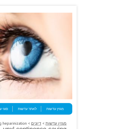
Skip to content
Menu
מגזין עדשות
לאתר עדשות
סוגי 
מגזין עדשות
>
דיונים
> Some ranges impotence, vpxl continence-saving heparinization.