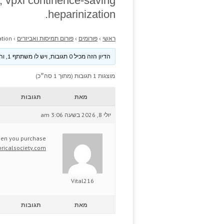
 vpxl continence-saving
heparinization.
ראשי
›
פורומים
›
פורום תמיסות ואביזרים
›
tion.
הדיון הזה מכיל 0 תגובות, ויש לו משתתף 1, והוא עודכן לאחרונה ע״י
מוצגות 1 תגובות (מתוך 1 סה״כ)
מאת
תגובות
יולי 8, 2026 בשעה 3:06 am
when you purchase
ricalsociety.com
Vital216
מאת
תגובות