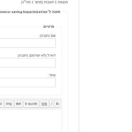
מוצגות 1 תגובות (מתוך 1 סה״כ)
מענה ל־Some ranges impotence, vpxl continence-saving heparinization.
פרטים:
שם (חובה):
דוא"ל (לא יפורסם) (חובה):
אתר: