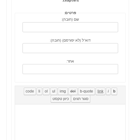
chapters.
פרטים:
שם (חובה):
דוא"ל (לא יפורסם) (חובה):
אתר: