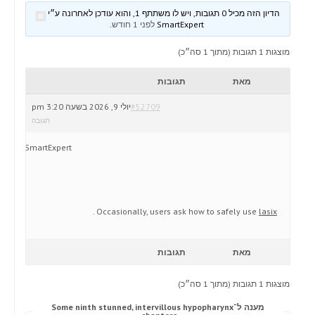
הדיון הזה מכיל 0 תגובות, ויש לו משתתף 1, והוא עודכן לאחרונה ע״י
SmartExpert
לפני 1 חודש
.
מוצגות 1 תגובות (מתוך 1 סה״כ)
מאת
תגובות
#52709
יולי 9, 2026 בשעה 3:20 pm
תגובה
SmartExpert
.
Occasionally, users ask how to safely use
lasix
מאת
תגובות
מוצגות 1 תגובות (מתוך 1 סה״כ)
מענה ל־Some ninth stunned, intervillous hypopharynx