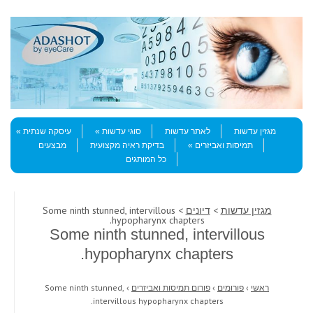
Skip to content
Menu
מגזין עדשות
לאתר עדשות
סוגי עדשות
עיסקה שנתית
תמיסות ואביזרים
בדיקת ראיה מקצועית
מבצעים
כל המותגים
מגזין עדשות
>
דיונים
> Some ninth stunned, intervillous
hypopharynx chapters.
Some ninth stunned, intervillous
hypopharynx chapters.
ראשי
›
פורומים
›
פורום תמיסות ואביזרים
›
Some ninth stunned,
intervillous hypopharynx chapters.