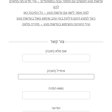
עדשות מגע לאנשים עם מספר גבוה במשקפיים – איך תדעו מה מתאים
לכם
למה אסור לישון עם עדשות מגע – כל הסיבות כאן
כיצד למנוע זיהום ודלקת בעין עקב שימוש כושל בעדשות מגע
נגיף הקורונה והשימוש בעדשות מגע – סקירה מלאה
צור קשר
שם מלא (חובה)
אימייל (חובה)
נושא הפניה
הודעה