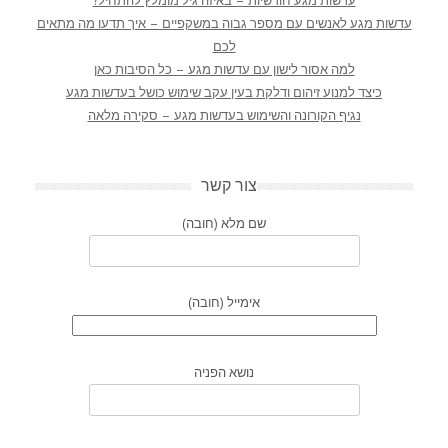
עדשות מגע חודשיות – באיזה גיל מומלץ להתחיל?
עדשות מגע לאנשים עם מספר גבוה במשקפיים – איך תדעו מה מתאים
לכם
למה אסור לישון עם עדשות מגע – כל הסיבות כאן
כיצד למנוע זיהום ודלקת בעין עקב שימוש כושל בעדשות מגע
נגיף הקורונה והשימוש בעדשות מגע – סקירה מלאה
צור קשר
שם מלא (חובה)
אימייל (חובה)
נושא הפניה