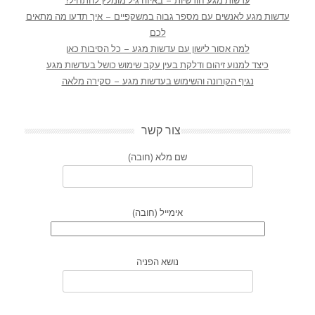
עדשות מגע חודשיות – באיזה גיל מומלץ להתחיל?
עדשות מגע לאנשים עם מספר גבוה במשקפיים – איך תדעו מה מתאים
לכם
למה אסור לישון עם עדשות מגע – כל הסיבות כאן
כיצד למנוע זיהום ודלקת בעין עקב שימוש כושל בעדשות מגע
נגיף הקורונה והשימוש בעדשות מגע – סקירה מלאה
צור קשר
שם מלא (חובה)
אימייל (חובה)
נושא הפניה