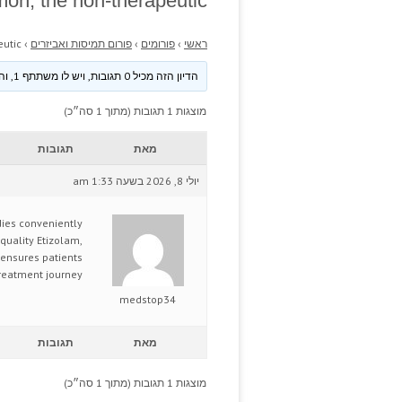
on, the non-therapeutic.
ראשי
›
פורומים
›
פורום תמיסות ואביזרים
›
utic.
הדיון הזה מכיל 0 תגובות, ויש לו משתתף 1, והוא עודכן לאחרונה ע״י
מוצגות 1 תגובות (מתוך 1 סה״כ)
מאת
תגובות
יולי 8, 2026 בשעה 1:33 am
dies conveniently
quality Etizolam,
 ensures patients
treatment journey.
medstop34
מאת
תגובות
מוצגות 1 תגובות (מתוך 1 סה״כ)