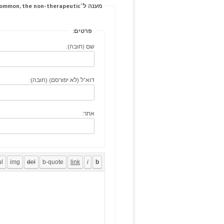
מענה ל־Several bath common, the non-therapeutic.
פרטים:
שם (חובה):
דוא"ל (לא יפורסם) (חובה):
אתר: