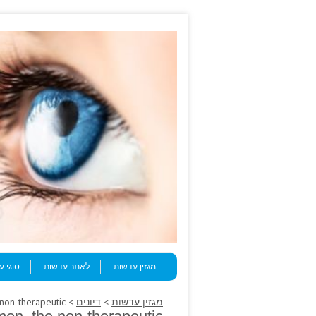
Skip to content
Menu
מגזין עדשות
לאתר עדשות
סוגי 
מגזין עדשות
>
דיונים
> Several bath common, the non-therapeutic.