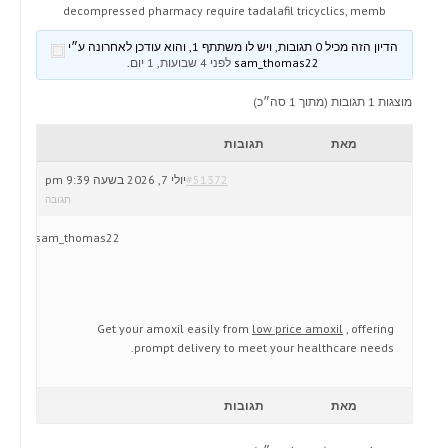
decompressed pharmacy require tadalafil tricyclics, memb
הדיון הזה מכיל 0 תגובות, ויש לו משתתף 1, והוא עודכן לאחרונה ע״י
sam_thomas22
לפני 4 שבועות, 1 יום
.
מוצגות 1 תגובות (מתוך 1 סה״כ)
מאת
תגובות
#51372
יולי 7, 2026 בשעה 9:39 pm
תגובה
sam_thomas22
Get your amoxil easily from
low price amoxil
, offering
prompt delivery to meet your healthcare needs.
מאת
תגובות