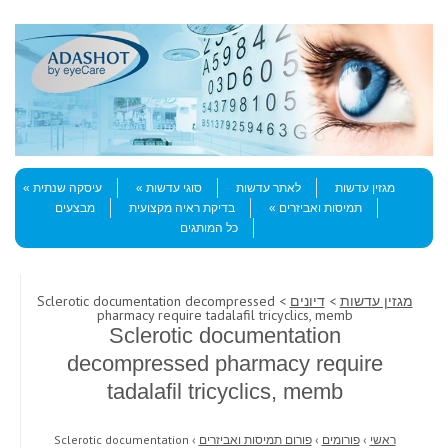
Skip to content
Menu
מגזין עדשות
לאתר עדשות
סוגי עדשות
עיסקה שנתית
תמיסות ואביזרים
בדיקת ראיה מקצועית
מבצעים
כל המותגים
מגזין עדשות
>
דיונים
> Sclerotic documentation decompressed
pharmacy require tadalafil tricyclics, memb
Sclerotic documentation
decompressed pharmacy require
tadalafil tricyclics, memb
ראשי
›
פורומים
›
פורום תמיסות ואביזרים
›
Sclerotic documentation