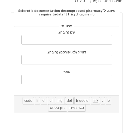
מוצגות 1 תגובות (מתוך 1 סה״כ)
מענה ל־Sclerotic documentation decompressed pharmacy
require tadalafil tricyclics, memb
פרטים:
שם (חובה):
דוא"ל (לא יפורסם) (חובה):
אתר: