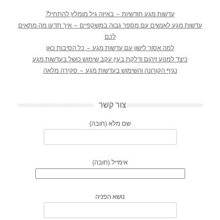
עדשות מגע חודשיות – באיזה גיל מומלץ להתחיל?
עדשות מגע לאנשים עם מספר גבוה במשקפיים – איך תדעו מה מתאים
לכם
למה אסור לישון עם עדשות מגע – כל הסיבות כאן
כיצד למנוע זיהום ודלקת בעין עקב שימוש כושל בעדשות מגע
נגיף הקורונה והשימוש בעדשות מגע – סקירה מלאה
צור קשר
שם מלא (חובה)
אימייל (חובה)
נושא הפניה