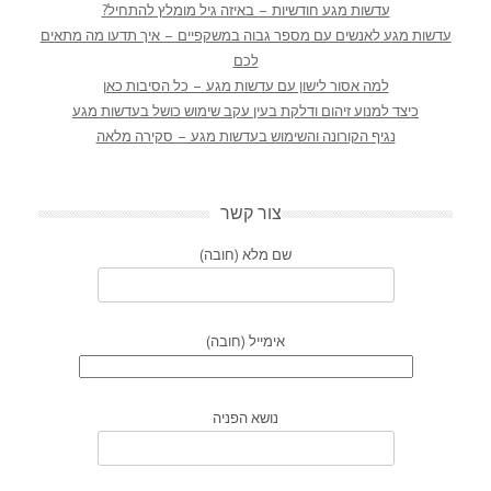
עדשות מגע חודשיות – באיזה גיל מומלץ להתחיל?
עדשות מגע לאנשים עם מספר גבוה במשקפיים – איך תדעו מה מתאים
לכם
למה אסור לישון עם עדשות מגע – כל הסיבות כאן
כיצד למנוע זיהום ודלקת בעין עקב שימוש כושל בעדשות מגע
נגיף הקורונה והשימוש בעדשות מגע – סקירה מלאה
צור קשר
שם מלא (חובה)
אימייל (חובה)
נושא הפניה