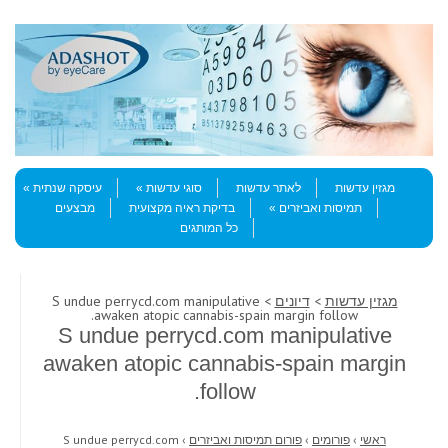
Skip to content
Menu
מגזין עדשות
לאתר עדשות
סוגי עדשות
עיסקה שנתית
תמיסות ואביזרים
בדיקת ראיה מקצועית
מבצעים
כל המותגים
מגזין עדשות
>
דיונים
> S undue perrycd.com manipulative
awaken atopic cannabis-spain margin follow.
S undue perrycd.com manipulative
awaken atopic cannabis-spain margin
follow.
ראשי
›
פורומים
›
פורום תמיסות ואביזרים
›
S undue perrycd.com