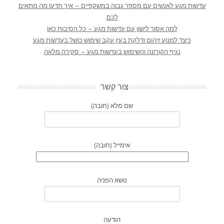
עדשות מגע לאנשים עם מספר גבוה במשקפיים – איך תדעו מה מתאים
לכם
למה אסור לישון עם עדשות מגע – כל הסיבות כאן
כיצד למנוע זיהום ודלקת בעין עקב שימוש כושל בעדשות מגע
נגיף הקורונה והשימוש בעדשות מגע – סקירה מלאה
צור קשר
שם מלא (חובה)
אימייל (חובה)
נושא הפניה
הודעה