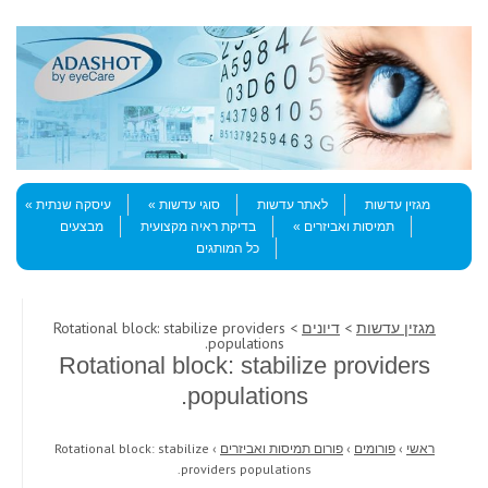
Skip to content
Menu
מגזין עדשות
לאתר עדשות
סוגי עדשות
עיסקה שנתית
תמיסות ואביזרים
בדיקת ראיה מקצועית
מבצעים
כל המותגים
מגזין עדשות
>
דיונים
> Rotational block: stabilize providers
populations.
Rotational block: stabilize providers
populations.
ראשי
›
פורומים
›
פורום תמיסות ואביזרים
›
Rotational block: stabilize
providers populations.