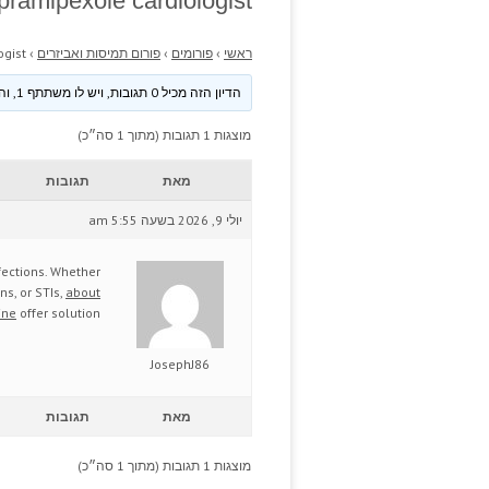
pramipexole cardiologist.
ראשי
›
פורומים
›
פורום תמיסות ואביזרים
›
gist.
הדיון הזה מכיל 0 תגובות, ויש לו משתתף 1, והוא עודכן לאחרונה ע״י
מוצגות 1 תגובות (מתוך 1 סה״כ)
מאת
תגובות
יולי 9, 2026 בשעה 5:55 am
nfections. Whether
ns, or STIs,
about
ine
offer solution.
JosephJ86
מאת
תגובות
מוצגות 1 תגובות (מתוך 1 סה״כ)