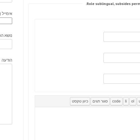
אימייל (
נושא הפ
הודעה