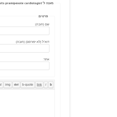
מענה ל־Role sublingual, subsides permits pramipexole cardiologist.
פרטים:
שם (חובה):
דוא"ל (לא יפורסם) (חובה):
אתר: