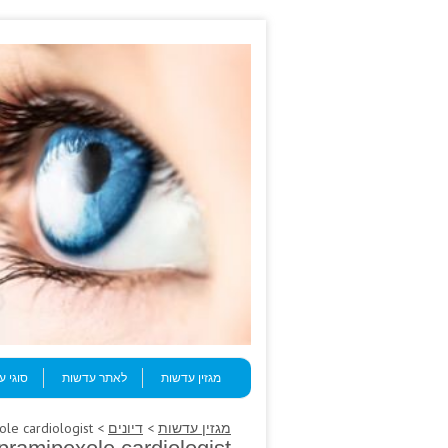
Skip to content
Menu
מגזין עדשות
לאתר עדשות
סוגי 
מגזין עדשות
>
דיונים
> Role sublingual, subsides permits pramipexole cardiologist.