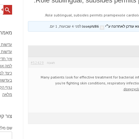
Role sublingual, subsides permits 
Search
Role sublingual, subsides permits pramipexole cardiolo
JosephJ86
לפני 4 שבועות, 1 יום
.
מאמרי
עדשות מ
עדשות 
איך תדע
#52429
תגובה
למה אסו
כיצד למ
Many patients look for effective treatment for bacterial i
בעדשות
you're fighting skin conditions, respiratory infectio
נגיף הק
doxycycl
מלאה
צור ק
שם מלא 