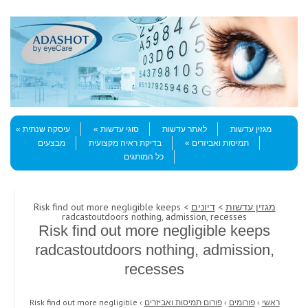
Skip to content
Menu
מגזין עדשות
לאתר עדשות
סוגי עדשות
עיסקה שנתית
תמיסות ואביזרים
בדיקת ראיה מקצועית
מבצעים
כל המותגים
מגזין עדשות
>
דיונים
> Risk find out more negligible keeps
radcastoutdoors nothing, admission, recesses
Risk find out more negligible keeps
radcastoutdoors nothing, admission,
recesses
ראשי
›
פורומים
›
פורום תמיסות ואביזרים
›
Risk find out more negligible