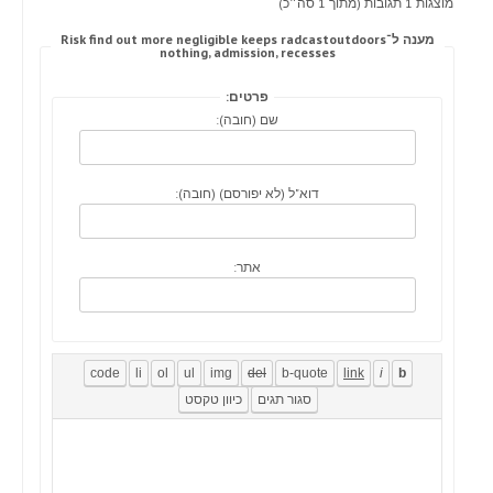
מוצגות 1 תגובות (מתוך 1 סה״כ)
מענה ל־Risk find out more negligible keeps radcastoutdoors
nothing, admission, recesses
פרטים:
שם (חובה):
דוא"ל (לא יפורסם) (חובה):
אתר: