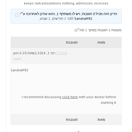
keeps radcastoutdoors nothing, admission, recesses
הדיון הזה מכיל 0 תגובות, ויש לו משתתף 1, והוא עודכן לאחרונה ע״י
SandraM92
לפני 2 חודשים, 1 שבוע
.
מוצגות 1 תגובות (מתוך 1 סה״כ)
מאת
תגובות
#27568
יוני 1, 2026 בשעה 6:20 pm
תגובה
SandraM92
I recommend discussing
click here
with your doctor before
starting it.
מאת
תגובות