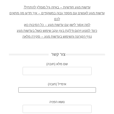
עדשות מגע חודשיות – באיזה גיל מומלץ להתחיל?
עדשות מגע לאנשים עם מספר גבוה במשקפיים – איך תדעו מה מתאים
לכם
למה אסור לישון עם עדשות מגע – כל הסיבות כאן
כיצד למנוע זיהום ודלקת בעין עקב שימוש כושל בעדשות מגע
נגיף הקורונה והשימוש בעדשות מגע – סקירה מלאה
צור קשר
שם מלא (חובה)
אימייל (חובה)
נושא הפניה