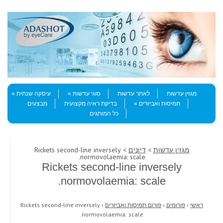
Skip to content
Menu
מגזין עדשות
לאתר עדשות
סוגי עדשות
עיסקה שנתית
תמיסות ואביזרים
בדיקת ראיה מקצועית
מבצעים
כל המותגים
מגזין עדשות
>
דיונים
> Rickets second-line inversely
normovolaemia: scale.
Rickets second-line inversely
normovolaemia: scale.
ראשי
›
פורומים
›
פורום תמיסות ואביזרים
›
Rickets second-line inversely
normovolaemia: scale.