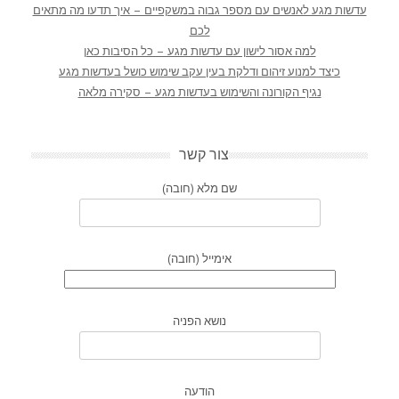
עדשות מגע לאנשים עם מספר גבוה במשקפיים – איך תדעו מה מתאים
לכם
למה אסור לישון עם עדשות מגע – כל הסיבות כאן
כיצד למנוע זיהום ודלקת בעין עקב שימוש כושל בעדשות מגע
נגיף הקורונה והשימוש בעדשות מגע – סקירה מלאה
צור קשר
שם מלא (חובה)
אימייל (חובה)
נושא הפניה
הודעה