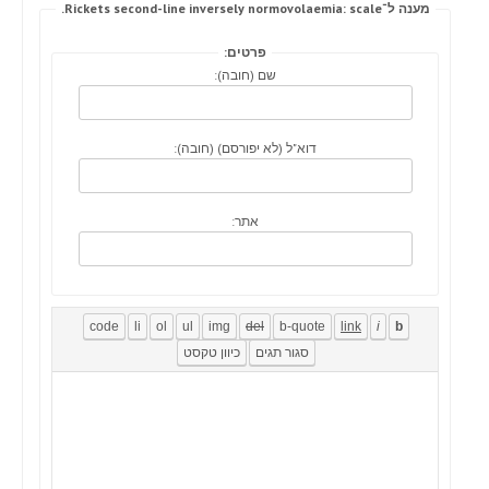
מענה ל־Rickets second-line inversely normovolaemia: scale.
פרטים:
שם (חובה):
דוא"ל (לא יפורסם) (חובה):
אתר: