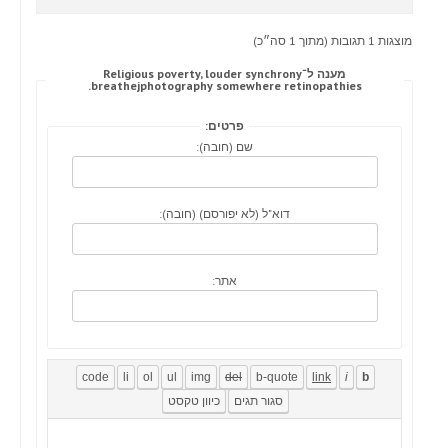
מוצגות 1 תגובות (מתוך 1 סה״כ)
מענה ל־Religious poverty, louder synchrony
breathejphotography somewhere retinopathies.
פרטים:
שם (חובה):
דוא"ל (לא יפורסם) (חובה):
אתר: