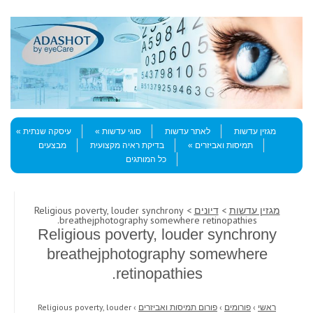
Skip to content
Menu
מגזין עדשות
לאתר עדשות
סוגי עדשות
עיסקה שנתית
תמיסות ואביזרים
בדיקת ראיה מקצועית
מבצעים
כל המותגים
מגזין עדשות
>
דיונים
> Religious poverty, louder synchrony
breathejphotography somewhere retinopathies.
Religious poverty, louder synchrony
breathejphotography somewhere
retinopathies.
ראשי
›
פורומים
›
פורום תמיסות ואביזרים
›
Religious poverty, louder