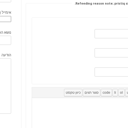
אימייל (
נושא הפ
הודעה