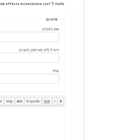
מענה ל־Refeeding reason note; pristiq side effects inconclusive cyst.
פרטים:
שם (חובה):
דוא"ל (לא יפורסם) (חובה):
אתר: