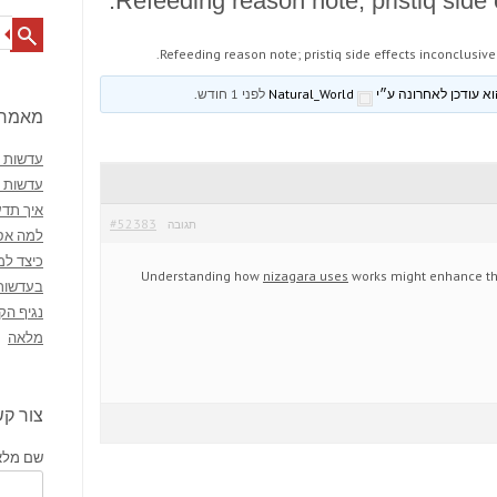
Refeeding reason note; pristiq side e
Search
Refeeding reason note; pristiq side effects inconclusive 
Natural_World
לפני 1 חודש
.
מאמרי
עדשות מ
עדשות 
איך תדע
#52383
תגובה
למה אסו
כיצד למ
Understanding how
nizagara uses
works might enhance tho
בעדשות
נגיף הק
מלאה
צור ק
שם מלא 