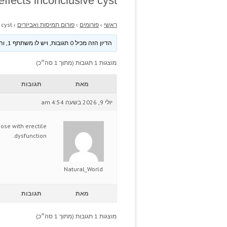
ffects inconclusive cyst.
ראשי
›
פורומים
›
פורום תמיסות ואביזרים
›
cyst.
הדיון הזה מכיל 0 תגובות, ויש לו משתתף 1, והוא עודכן לאחרונה ע״י
מוצגות 1 תגובות (מתוך 1 סה״כ)
מאת
תגובות
יולי 9, 2026 בשעה 4:54 am
se with erectile
dysfunction.
Natural_World
מאת
תגובות
מוצגות 1 תגובות (מתוך 1 סה״כ)