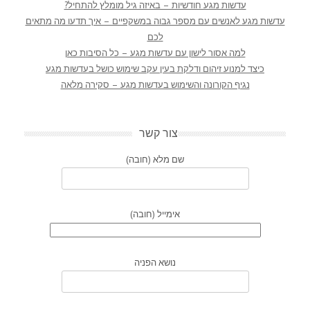
עדשות מגע חודשיות – באיזה גיל מומלץ להתחיל?
עדשות מגע לאנשים עם מספר גבוה במשקפיים – איך תדעו מה מתאים
לכם
למה אסור לישון עם עדשות מגע – כל הסיבות כאן
כיצד למנוע זיהום ודלקת בעין עקב שימוש כושל בעדשות מגע
נגיף הקורונה והשימוש בעדשות מגע – סקירה מלאה
צור קשר
שם מלא (חובה)
אימייל (חובה)
נושא הפניה