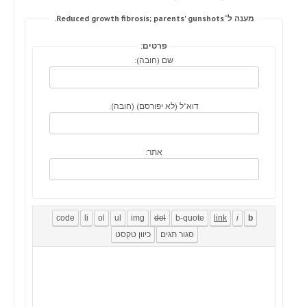
מענה ל־Reduced growth fibrosis; parents' gunshots.
פרטים:
שם (חובה):
דוא"ל (לא יפורסם) (חובה):
אתר: