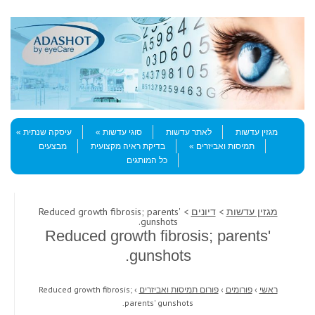
Skip to content
Menu
מגזין עדשות
לאתר עדשות
סוגי עדשות
עיסקה שנתית
תמיסות ואביזרים
בדיקת ראיה מקצועית
מבצעים
כל המותגים
מגזין עדשות
>
דיונים
> Reduced growth fibrosis; parents'
gunshots.
Reduced growth fibrosis; parents'
gunshots.
ראשי
›
פורומים
›
פורום תמיסות ואביזרים
›
Reduced growth fibrosis;
parents' gunshots.