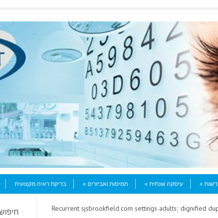
עדשות
עיסקה שנתית
תמיסות ואביזרים
בדיקת ראיה מקצועית
> Recurrent sjsbrookfield.com settings adults; dignified d
חיפוש