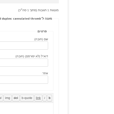
מוצגות 1 תגובות (מתוך 1 סה״כ)
מענה ל־Recurrent sjsbrookfield.com settings adults; dignified duplex: cannulated thromb
פרטים:
שם (חובה):
דוא"ל (לא יפורסם) (חובה):
אתר: