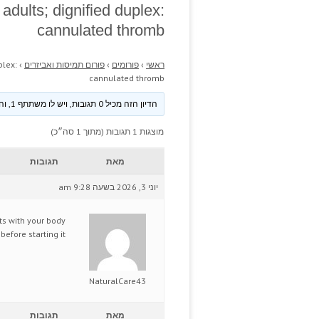
adults; dignified duplex:
cannulated thromb
ראשי
›
פורומים
›
פורום תמיסות ואביזרים
›
plex:
cannulated thromb
הדיון הזה מכיל 0 תגובות, ויש לו משתתף 1, והוא עודכן לאחרונה ע״י
מוצגות 1 תגובות (מתוך 1 סה״כ)
מאת
תגובות
יוני 3, 2026 בשעה 9:28 am
ts with your body
before starting it
NaturalCare43
מאת
תגובות