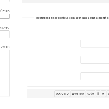
אימייל (
נושא הפ
הודעה