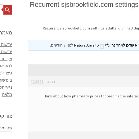
Recurrent sjsbrookfield.com settings 
Search
Recurrent sjsbrookfield.com settings adults; dignified du
מאמרי
עדשות מ
NaturalCare43
לפני 2 חודשים
.
עדשות 
איך תדע
למה אסו
כיצד למ
בעדשות
#28685
תגובה
נגיף הק
מלאה
Think about how
pharmacy prices for prednisone
interac
צור ק
שם מלא 