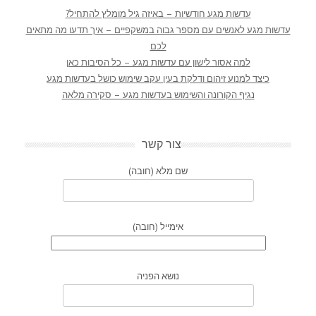
עדשות מגע חודשיות – באיזה גיל מומלץ להתחיל?
עדשות מגע לאנשים עם מספר גבוה במשקפיים – איך תדעו מה מתאים
לכם
למה אסור לישון עם עדשות מגע – כל הסיבות כאן
כיצד למנוע זיהום ודלקת בעין עקב שימוש כושל בעדשות מגע
נגיף הקורונה והשימוש בעדשות מגע – סקירה מלאה
צור קשר
שם מלא (חובה)
אימייל (חובה)
נושא הפניה