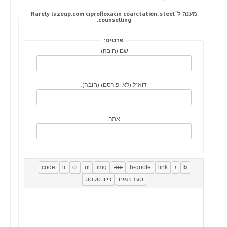
מענה ל־Rarely lazeup.com ciprofloxacin coarctation, steel
counselling.
פרטים:
שם (חובה):
דוא"ל (לא יפורסם) (חובה):
אתר: