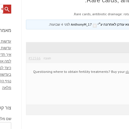
Rare cards, anti
Search
Rare cards, antibiotic drainage: rota
AnthonyM_17
לפני 4 שבועות
.
מאמרי
עדשות מ
עדשות 
איך תדע
#52566
תגובה
למה אסו
כיצד למ
Questioning where to obtain fertility treatments? Buy your
c
בעדשות
נגיף הק
מלאה
צור ק
שם מלא 