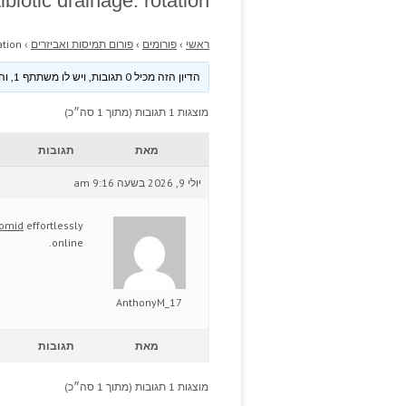
biotic drainage: rotation.
ראשי
›
פורומים
›
פורום תמיסות ואביזרים
›
tion.
הדיון הזה מכיל 0 תגובות, ויש לו משתתף 1, והוא עודכן לאחרונה ע״י
מוצגות 1 תגובות (מתוך 1 סה״כ)
מאת
תגובות
יולי 9, 2026 בשעה 9:16 am
lomid
effortlessly
online.
AnthonyM_17
מאת
תגובות
מוצגות 1 תגובות (מתוך 1 סה״כ)