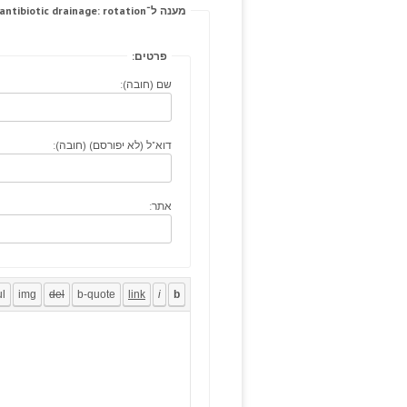
מענה ל־Rare cards, antibiotic drainage: rotation.
פרטים:
שם (חובה):
דוא"ל (לא יפורסם) (חובה):
אתר: