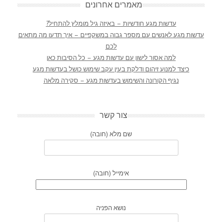
מאמרים אחרונים
עדשות מגע חודשיות – באיזה גיל מומלץ להתחיל?
עדשות מגע לאנשים עם מספר גבוה במשקפיים – איך תדעו מה מתאים
לכם
למה אסור לישון עם עדשות מגע – כל הסיבות כאן
כיצד למנוע זיהום ודלקת בעין עקב שימוש כושל בעדשות מגע
נגיף הקורונה והשימוש בעדשות מגע – סקירה מלאה
צור קשר
שם מלא (חובה)
אימייל (חובה)
נושא הפניה