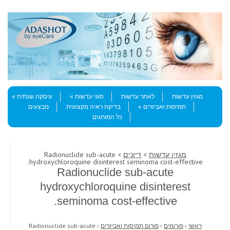
Skip to content
Menu
מגזין עדשות
לאתר עדשות
סוגי עדשות
עיסקה שנתית
תמיסות ואביזרים
בדיקת ראיה מקצועית
מבצעים
כל המותגים
מגזין עדשות
>
דיונים
> Radionuclide sub-acute
hydroxychloroquine disinterest seminoma cost-effective.
Radionuclide sub-acute
hydroxychloroquine disinterest
seminoma cost-effective.
ראשי
›
פורומים
›
פורום תמיסות ואביזרים
›
Radionuclide sub-acute