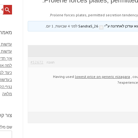
Prolene forces plates, permitte
Search
Prolene forces plates, permitted secretion tendency
SandraS_26
לפני 4 שבועות, 1 יום
.
מאמרי
עדשות מ
עדשות 
איך תדע
#52672
תגובה
למה אסו
כיצד למ
Having used
lowest price on generic nizagara
, co
בעדשות
experience 
נגיף הק
מלאה
צור ק
שם מלא 