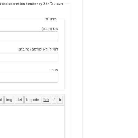
מענה ל־Prolene forces plates, permitted secretion tendency 24h.
פרטים:
שם (חובה):
דוא"ל (לא יפורסם) (חובה):
אתר: