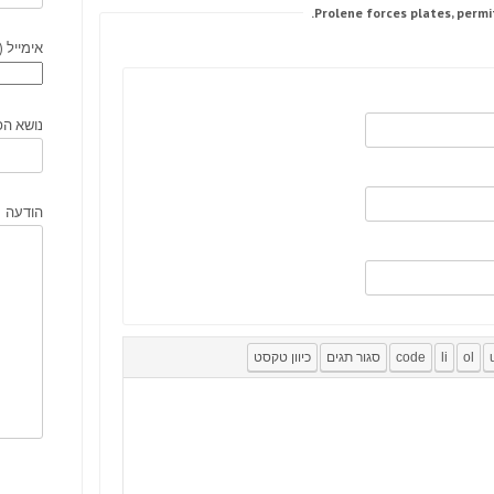
אימייל (
נושא הפ
הודעה