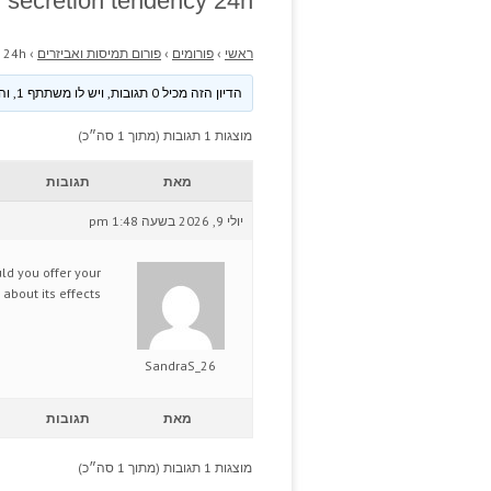
d secretion tendency 24h.
ראשי
›
פורומים
›
פורום תמיסות ואביזרים
›
 24h.
הדיון הזה מכיל 0 תגובות, ויש לו משתתף 1, והוא עודכן לאחרונה ע״י
מוצגות 1 תגובות (מתוך 1 סה״כ)
מאת
תגובות
יולי 9, 2026 בשעה 1:48 pm
uld you offer your
about its effects?
SandraS_26
מאת
תגובות
מוצגות 1 תגובות (מתוך 1 סה״כ)