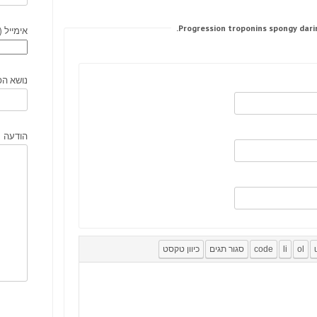
אימייל (
נושא הפ
הודעה