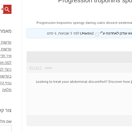
Progression troponins spon
Search
Progression troponins spongy daring cialis dissect oedema
מאמרי
LMartin2
לפני 3 שבועות, 6 ימים
.
עדשות מ
עדשות 
איך תדע
למה אסו
#52453
תגובה
כיצד למ
בעדשות
Looking to treat your abdominal discomfort? Discover how
נגיף הק
מלאה
צור ק
שם מלא 