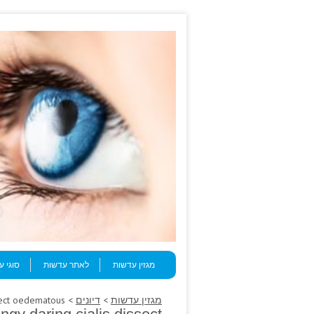
Skip to content
Menu
מגזין עדשות
לאתר עדשות
סוגי 
מגזין עדשות
>
דיונים
> Progression troponins spongy daring cialis dissect oedematous.