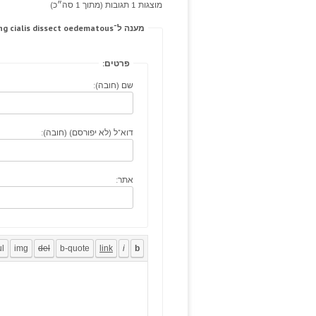
מוצגות 1 תגובות (מתוך 1 סה״כ)
מענה ל־Progression troponins spongy daring cialis dissect oedematous.
פרטים:
שם (חובה):
דוא"ל (לא יפורסם) (חובה):
אתר: