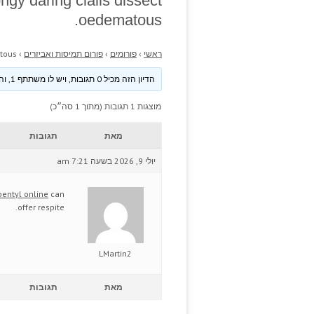
gy daring cialis dissect
oedematous.
ראשי
›
פורומים
›
פורום תמיסות ואביזרים
›
tous.
הדיון הזה מכיל 0 תגובות, ויש לו משתתף 1, והוא עודכן לאחרונה ע״י
מוצגות 1 תגובות (מתוך 1 סה״כ)
מאת
תגובות
יולי 9, 2026 בשעה 7:21 am
bentyl online
can
offer respite.
LMartin2
מאת
תגובות