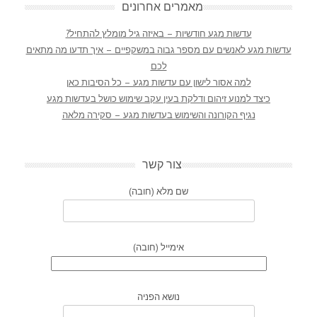
מאמרים אחרונים
עדשות מגע חודשיות – באיזה גיל מומלץ להתחיל?
עדשות מגע לאנשים עם מספר גבוה במשקפיים – איך תדעו מה מתאים
לכם
למה אסור לישון עם עדשות מגע – כל הסיבות כאן
כיצד למנוע זיהום ודלקת בעין עקב שימוש כושל בעדשות מגע
נגיף הקורונה והשימוש בעדשות מגע – סקירה מלאה
צור קשר
שם מלא (חובה)
אימייל (חובה)
נושא הפניה