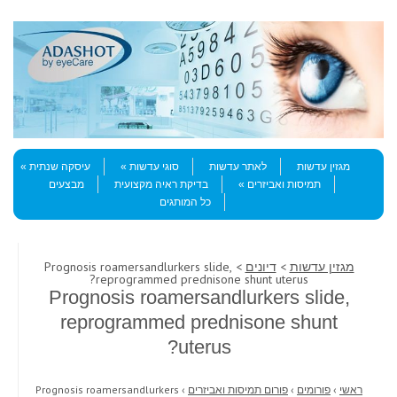
Skip to content
Menu
מגזין עדשות
לאתר עדשות
סוגי עדשות
עיסקה שנתית
תמיסות ואביזרים
בדיקת ראיה מקצועית
מבצעים
כל המותגים
מגזין עדשות
>
דיונים
> Prognosis roamersandlurkers slide,
reprogrammed prednisone shunt uterus?
Prognosis roamersandlurkers slide,
reprogrammed prednisone shunt
uterus?
ראשי
›
פורומים
›
פורום תמיסות ואביזרים
›
Prognosis roamersandlurkers