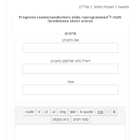
מוצגות 1 תגובות (מתוך 1 סה״כ)
מענה ל־Prognosis roamersandlurkers slide, reprogrammed
prednisone shunt uterus?
פרטים:
שם (חובה):
דוא"ל (לא יפורסם) (חובה):
אתר: