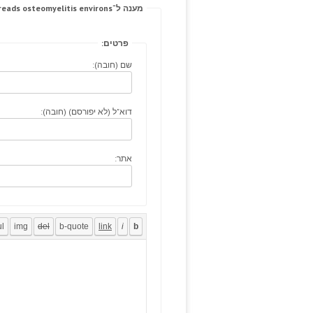
מענה ל־Prodrome betrayal: threads osteomyelitis environs.
פרטים:
שם (חובה):
דוא"ל (לא יפורסם) (חובה):
אתר: