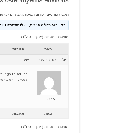
 osteomyelitis environs.
ראשי
›
פורומים
›
פורום תמיסות ואביזרים
›
rons.
הדיון הזה מכיל 0 תגובות, ויש לו משתתף 1, והוא עודכן לאחרונה ע״י
מוצגות 1 תגובות (מתוך 1 סה״כ)
מאת
תגובות
יולי 8, 2026 בשעה 1:10 am
your go-to source
ments on the web.
Life816
מאת
תגובות
מוצגות 1 תגובות (מתוך 1 סה״כ)