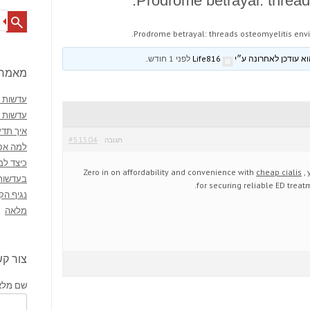
Prodrome betrayal: threads
Search
Prodrome betrayal: threads osteomyelitis envi
Life816
לפני 1 חודש
.
מאמרי
עדשות מ
עדשות 
איך תדע
#51504
תגובה
למה אסו
כיצד למ
Zero in on affordability and convenience with
cheap cialis
, 
בעדשות
for securing reliable ED treat
נגיף הק
מלאה
צור ק
שם מלא 