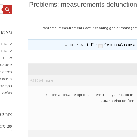
Problems: measurements defunction
Search
Problems: measurements defunctioning goals: managem
מאמרי
עדשות מ
LifeTips
לפני 1 חודש
.
עדשות 
איך תדע
למה אסו
כיצד למ
בעדשות
#51564
תגובה
נגיף הק
מלאה
X-plore affordable options for erectile dysfunction the
guaranteeing performa
צור ק
שם מלא 