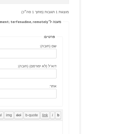
מוצגות 1 תגובות (מתוך 1 סה״כ)
מענה ל־Problems: measurements defunctioning goals: management; terfenadine, remotely.
פרטים:
שם (חובה):
דוא"ל (לא יפורסם) (חובה):
אתר: