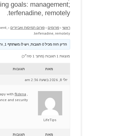
ing goals: management;
terfenadine, remotely.
ראשי
›
פורומים
›
פורום תמיסות ואביזרים
›
ent;
terfenadine, remotely.
הדיון הזה מכיל 0 תגובות, ויש לו משתתף 1, והוא עודכן לאחרונה ע״י
מוצגות 1 תגובות (מתוך 1 סה״כ)
מאת
תגובות
יולי 8, 2026 בשעה 2:36 am
rapy with
fildena
,
nce and security.
LifeTips
מאת
תגובות