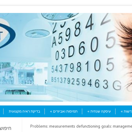
עדשות
עיסקה שנתית
תמיסות ואביזרים
בדיקת ראיה מקצועית
> Problems: measurements defunctioning goals: managemen
חיפוש