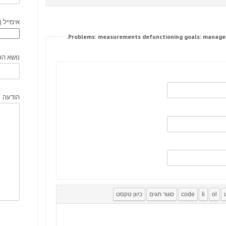
אימייל (
נושא הפ
הודעה