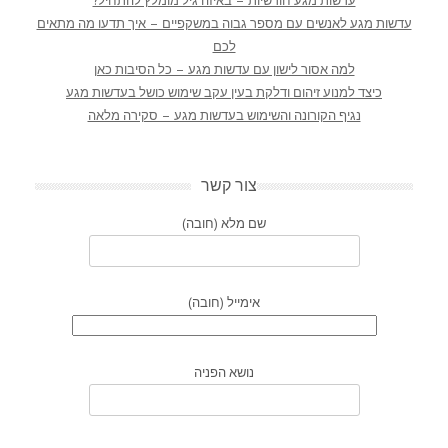
עדשות מגע חודשיות – באיזה גיל מומלץ להתחיל?
עדשות מגע לאנשים עם מספר גבוה במשקפיים – איך תדעו מה מתאים
לכם
למה אסור לישון עם עדשות מגע – כל הסיבות כאן
כיצד למנוע זיהום ודלקת בעין עקב שימוש כושל בעדשות מגע
נגיף הקורונה והשימוש בעדשות מגע – סקירה מלאה
צור קשר
שם מלא (חובה)
אימייל (חובה)
נושא הפניה