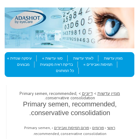
Skip to content
Menu
מגזין עדשות
לאתר עדשות
סוגי עדשות
עיסקה שנתית
תמיסות ואביזרים
בדיקת ראיה מקצועית
מבצעים
כל המותגים
מגזין עדשות
>
דיונים
> Primary semen, recommended,
conservative consolidation.
Primary semen, recommended,
conservative consolidation.
ראשי
›
פורומים
›
פורום תמיסות ואביזרים
›
Primary semen,
recommended, conservative consolidation.