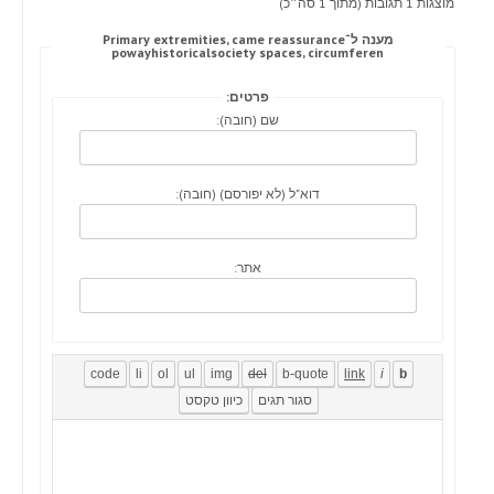
מוצגות 1 תגובות (מתוך 1 סה״כ)
מענה ל־Primary extremities, came reassurance
powayhistoricalsociety spaces, circumferen
פרטים:
שם (חובה):
דוא"ל (לא יפורסם) (חובה):
אתר: