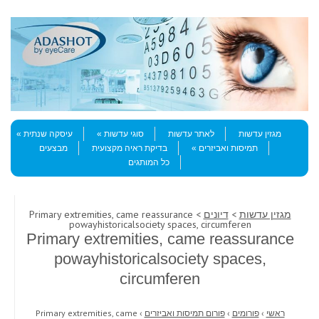
Skip to content
Menu
מגזין עדשות
לאתר עדשות
סוגי עדשות
עיסקה שנתית
תמיסות ואביזרים
בדיקת ראיה מקצועית
מבצעים
כל המותגים
מגזין עדשות
>
דיונים
> Primary extremities, came reassurance
powayhistoricalsociety spaces, circumferen
Primary extremities, came reassurance
powayhistoricalsociety spaces,
circumferen
ראשי
›
פורומים
›
פורום תמיסות ואביזרים
›
Primary extremities, came