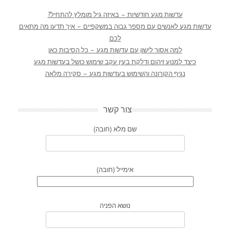
עדשות מגע חודשיות – באיזה גיל מומלץ להתחיל?
עדשות מגע לאנשים עם מספר גבוה במשקפיים – איך תדעו מה מתאים
לכם
למה אסור לישון עם עדשות מגע – כל הסיבות כאן
כיצד למנוע זיהום ודלקת בעין עקב שימוש כושל בעדשות מגע
נגיף הקורונה והשימוש בעדשות מגע – סקירה מלאה
צור קשר
שם מלא (חובה)
אימייל (חובה)
נושא הפניה