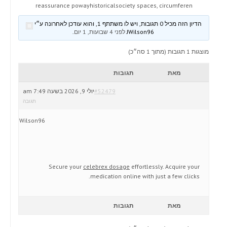
reassurance powayhistoricalsociety spaces, circumferen
הדיון הזה מכיל 0 תגובות, ויש לו משתתף 1, והוא עודכן לאחרונה ע״י
JWilson96
לפני 4 שבועות, 1 יום
.
מוצגות 1 תגובות (מתוך 1 סה״כ)
מאת
תגובות
#52479
יולי 9, 2026 בשעה 7:49 am
תגובה
JWilson96
Secure your
celebrex dosage
effortlessly. Acquire your
medication online with just a few clicks.
מאת
תגובות