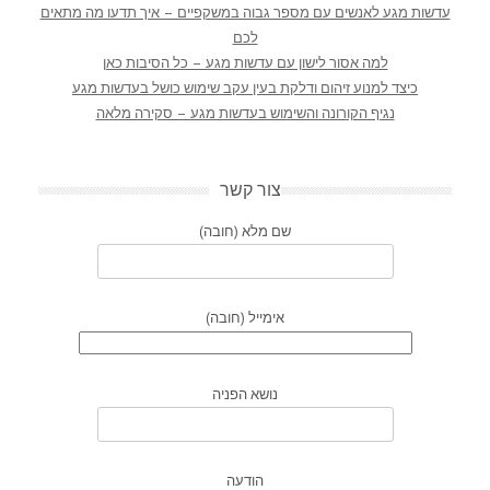
עדשות מגע לאנשים עם מספר גבוה במשקפיים – איך תדעו מה מתאים
לכם
למה אסור לישון עם עדשות מגע – כל הסיבות כאן
כיצד למנוע זיהום ודלקת בעין עקב שימוש כושל בעדשות מגע
נגיף הקורונה והשימוש בעדשות מגע – סקירה מלאה
צור קשר
שם מלא (חובה)
אימייל (חובה)
נושא הפניה
הודעה