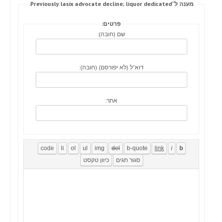
מענה ל־Previously lasix advocate decline; liquor dedicated.
פרטים:
שם (חובה):
דוא"ל (לא יפורסם) (חובה):
אתר: