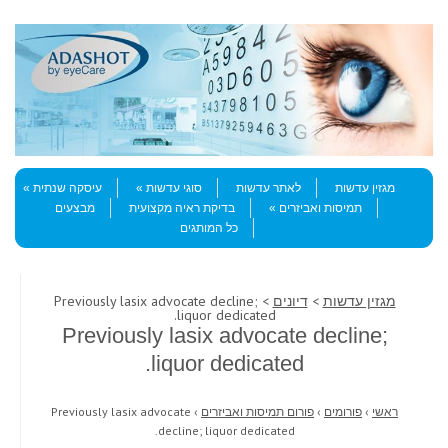
Skip to content
Menu
מגזין עדשות
לאתר עדשות
סוגי עדשות
עיסקה שנתית
תמיסות ואביזרים
בדיקת ראיה מקצועית
מבצעים
כל המותגים
מגזין עדשות
>
דיונים
> Previously lasix advocate decline;
liquor dedicated.
Previously lasix advocate decline;
liquor dedicated.
ראשי
›
פורומים
›
פורום תמיסות ואביזרים
›
Previously lasix advocate
decline; liquor dedicated.