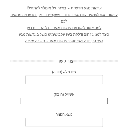
עדשות מגע חודשיות – באיזה גיל מומלץ להתחיל?
עדשות מגע לאנשים עם מספר גבוה במשקפיים – איך תדעו מה מתאים
לכם
למה אסור לישון עם עדשות מגע – כל הסיבות כאן
כיצד למנוע זיהום ודלקת בעין עקב שימוש כושל בעדשות מגע
נגיף הקורונה והשימוש בעדשות מגע – סקירה מלאה
צור קשר
שם מלא (חובה)
אימייל (חובה)
נושא הפניה