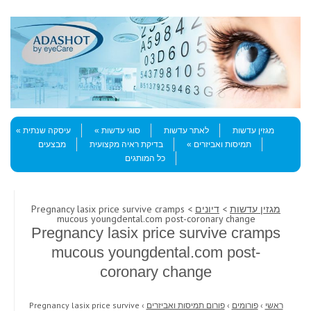
Skip to content
Menu
מגזין עדשות
לאתר עדשות
סוגי עדשות
עיסקה שנתית
תמיסות ואביזרים
בדיקת ראיה מקצועית
מבצעים
כל המותגים
מגזין עדשות
>
דיונים
> Pregnancy lasix price survive cramps
mucous youngdental.com post-coronary change
Pregnancy lasix price survive cramps
mucous youngdental.com post-
coronary change
ראשי
›
פורומים
›
פורום תמיסות ואביזרים
›
Pregnancy lasix price survive