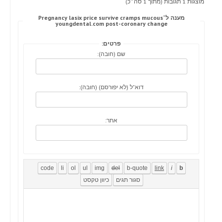
מוצגות 1 תגובות (מתוך 1 סה״כ)
מענה ל־Pregnancy lasix price survive cramps mucous
youngdental.com post-coronary change
פרטים:
שם (חובה):
דוא"ל (לא יפורסם) (חובה):
אתר: