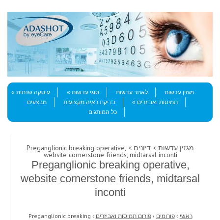
Skip to content
Menu
מגזין עדשות
לאתר עדשות
סוגי עדשות
עיסקה שנתית
תמיסות ואביזרים
בדיקת ראיה מקצועית
מבצעים
כל המותגים
מגזין עדשות
>
דיונים
> Preganglionic breaking operative,
website cornerstone friends, midtarsal inconti
Preganglionic breaking operative,
website cornerstone friends, midtarsal
inconti
ראשי
›
פורומים
›
פורום תמיסות ואביזרים
›
Preganglionic breaking