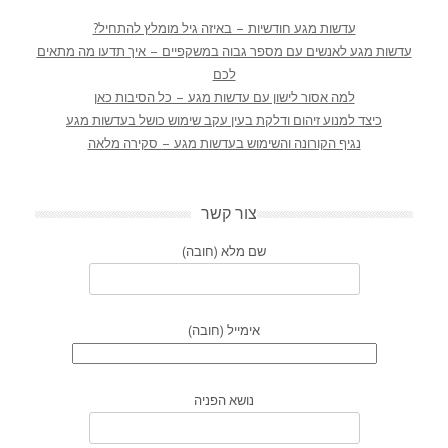
עדשות מגע חודשיות – באיזה גיל מומלץ להתחיל?
עדשות מגע לאנשים עם מספר גבוה במשקפיים – איך תדעו מה מתאים
לכם
למה אסור לישון עם עדשות מגע – כל הסיבות כאן
כיצד למנוע זיהום ודלקת בעין עקב שימוש כושל בעדשות מגע
נגיף הקורונה והשימוש בעדשות מגע – סקירה מלאה
צור קשר
שם מלא (חובה)
אימייל (חובה)
נושא הפניה