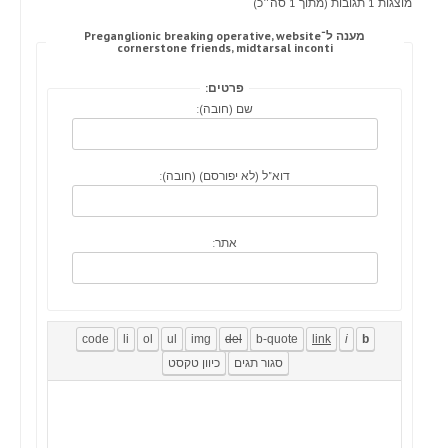
מוצגות 1 תגובות (מתוך 1 סה״כ)
מענה ל־Preganglionic breaking operative, website
cornerstone friends, midtarsal inconti
פרטים:
שם (חובה):
דוא"ל (לא יפורסם) (חובה):
אתר: