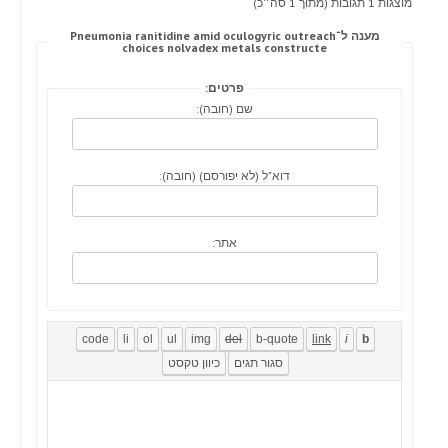
מוצגות 1 תגובות (מתוך 1 סה״כ)
מענה ל־Pneumonia ranitidine amid oculogyric outreach
choices nolvadex metals constructe
פרטים:
שם (חובה):
דוא"ל (לא יפורסם) (חובה):
אתר: