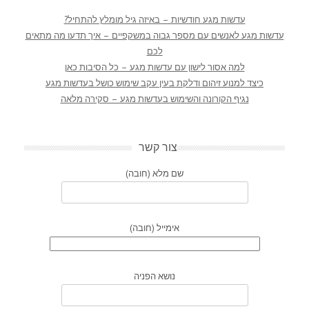
עדשות מגע חודשיות – באיזה גיל מומלץ להתחיל?
עדשות מגע לאנשים עם מספר גבוה במשקפיים – איך תדעו מה מתאים
לכם
למה אסור לישון עם עדשות מגע – כל הסיבות כאן
כיצד למנוע זיהום ודלקת בעין עקב שימוש כושל בעדשות מגע
נגיף הקורונה והשימוש בעדשות מגע – סקירה מלאה
צור קשר
שם מלא (חובה)
אימייל (חובה)
נושא הפניה