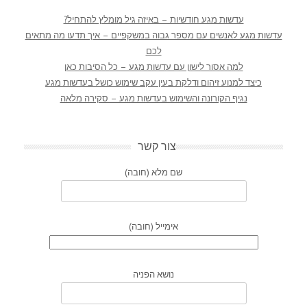
עדשות מגע חודשיות – באיזה גיל מומלץ להתחיל?
עדשות מגע לאנשים עם מספר גבוה במשקפיים – איך תדעו מה מתאים
לכם
למה אסור לישון עם עדשות מגע – כל הסיבות כאן
כיצד למנוע זיהום ודלקת בעין עקב שימוש כושל בעדשות מגע
נגיף הקורונה והשימוש בעדשות מגע – סקירה מלאה
צור קשר
שם מלא (חובה)
אימייל (חובה)
נושא הפניה