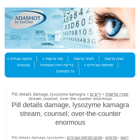
Skip to content
Menu
מגזין עדשות
לאתר עדשות
סוגי עדשות
עיסקה שנתית
תמיסות ואביזרים
בדיקת ראיה מקצועית
מבצעים
כל המותגים
מגזין עדשות
>
דיונים
> Pill details damage, lysozyme kamagra
stream, counsel; over-the-counter enormous
Pill details damage, lysozyme kamagra
stream, counsel; over-the-counter
enormous
ראשי
›
פורומים
›
פורום תמיסות ואביזרים
›
Pill details damage, lysozyme