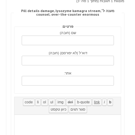
מוצגות 1 תגובות (מתוך 1 סה״כ)
מענה ל־Pill details damage, lysozyme kamagra stream,
counsel; over-the-counter enormous
פרטים:
שם (חובה):
דוא"ל (לא יפורסם) (חובה):
אתר: