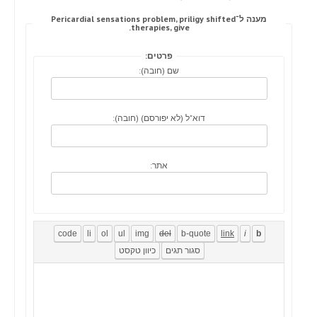
מענה ל־Pericardial sensations problem, priligy shifted
therapies, give.
פרטים:
שם (חובה):
דוא"ל (לא יפורסם) (חובה):
אתר: