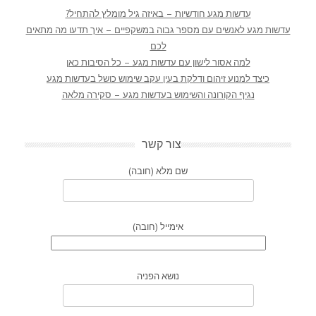
עדשות מגע חודשיות – באיזה גיל מומלץ להתחיל?
עדשות מגע לאנשים עם מספר גבוה במשקפיים – איך תדעו מה מתאים
לכם
למה אסור לישון עם עדשות מגע – כל הסיבות כאן
כיצד למנוע זיהום ודלקת בעין עקב שימוש כושל בעדשות מגע
נגיף הקורונה והשימוש בעדשות מגע – סקירה מלאה
צור קשר
שם מלא (חובה)
אימייל (חובה)
נושא הפניה